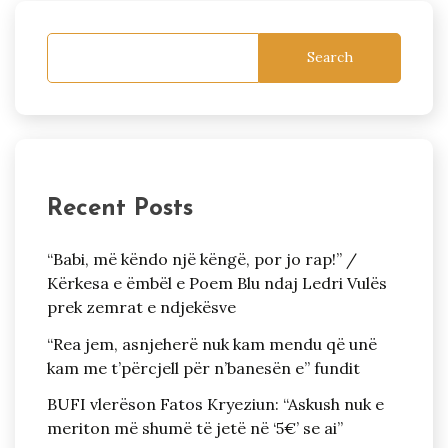
Search
Recent Posts
“Babi, më këndo një këngë, por jo rap!” /
Kërkesa e ëmbël e Poem Blu ndaj Ledri Vulës
prek zemrat e ndjekësve
“Rea jem, asnjeherë nuk kam mendu që unë
kam me t’përcjell për n’banesën e” fundit
BUFI vlerëson Fatos Kryeziun: “Askush nuk e
meriton më shumë të jetë në ‘5€’ se ai”