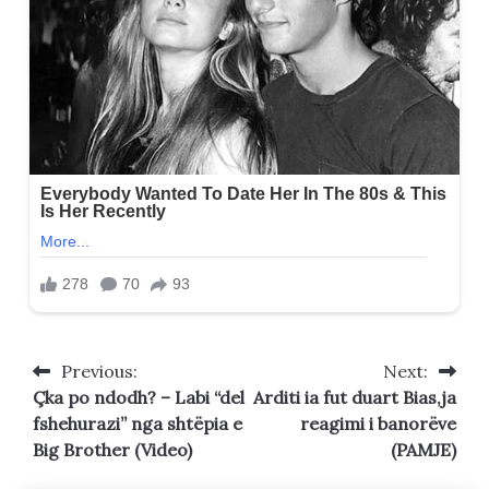
Previous:
Next:
Post
Çka po ndodh? – Labi “del
Arditi ia fut duart Bias,ja
navigation
fshehurazi” nga shtëpia e
reagimi i banorëve
Big Brother (Video)
(PAMJE)