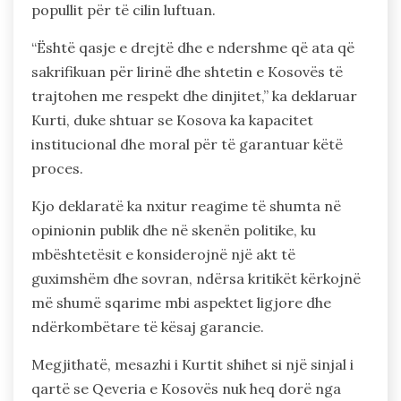
popullit për të cilin luftuan.
“Është qasje e drejtë dhe e ndershme që ata që
sakrifikuan për lirinë dhe shtetin e Kosovës të
trajtohen me respekt dhe dinjitet,” ka deklaruar
Kurti, duke shtuar se Kosova ka kapacitet
institucional dhe moral për të garantuar këtë
proces.
Kjo deklaratë ka nxitur reagime të shumta në
opinionin publik dhe në skenën politike, ku
mbështetësit e konsiderojnë një akt të
guximshëm dhe sovran, ndërsa kritikët kërkojnë
më shumë sqarime mbi aspektet ligjore dhe
ndërkombëtare të kësaj garancie.
Megjithatë, mesazhi i Kurtit shihet si një sinjal i
qartë se Qeveria e Kosovës nuk heq dorë nga