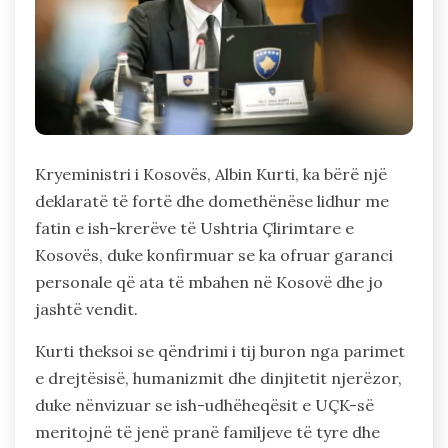
Kryeministri i Kosovës, Albin Kurti, ka bërë një
deklaratë të fortë dhe domethënëse lidhur me
fatin e ish-krerëve të Ushtria Çlirimtare e
Kosovës, duke konfirmuar se ka ofruar garanci
personale që ata të mbahen në Kosovë dhe jo
jashtë vendit.
Kurti theksoi se qëndrimi i tij buron nga parimet
e drejtësisë, humanizmit dhe dinjitetit njerëzor,
duke nënvizuar se ish-udhëheqësit e UÇK-së
meritojnë të jenë pranë familjeve të tyre dhe