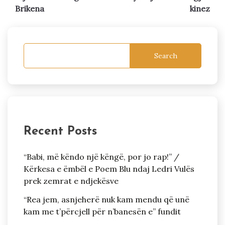
Brikena
kinez
Search
Recent Posts
“Babi, më këndo një këngë, por jo rap!” /
Kërkesa e ëmbël e Poem Blu ndaj Ledri Vulës
prek zemrat e ndjekësve
“Rea jem, asnjeherë nuk kam mendu që unë
kam me t’përcjell për n’banesën e” fundit