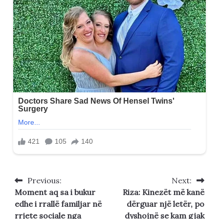
Previous:
Next:
Post
Moment aq sa i bukur
Riza: Kinezët më kanë
navigation
edhe i rrallë familjar në
dërguar një letër, po
rrjete sociale nga
dyshojnë se kam gjak