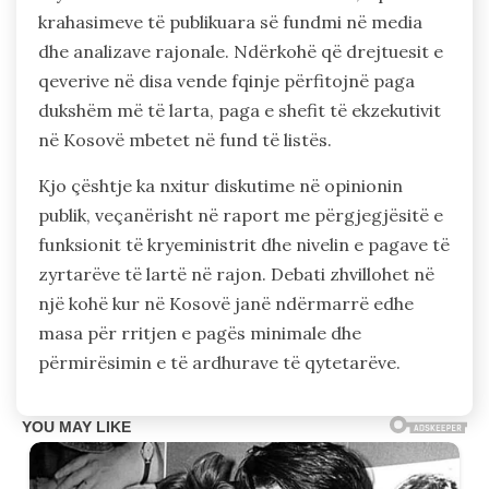
krahasimeve të publikuara së fundmi në media
dhe analizave rajonale. Ndërkohë që drejtuesit e
qeverive në disa vende fqinje përfitojnë paga
dukshëm më të larta, paga e shefit të ekzekutivit
në Kosovë mbetet në fund të listës.
Kjo çështje ka nxitur diskutime në opinionin
publik, veçanërisht në raport me përgjegjësitë e
funksionit të kryeministrit dhe nivelin e pagave të
zyrtarëve të lartë në rajon. Debati zhvillohet në
një kohë kur në Kosovë janë ndërmarrë edhe
masa për rritjen e pagës minimale dhe
përmirësimin e të ardhurave të qytetarëve.