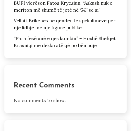
BUFI vlerëson Fatos Kryeziun: “Askush nuk e
meriton më shumë të jetë në ‘5€’ se ai”
Vëllai i Brikenës në qendër të spekulimeve për
një lidhje me një figurë publike
“Para fesë unë e qes kombin” – Hoxhë Shefqet
Krasniqi me deklaratë që po bën bujë
Recent Comments
No comments to show.