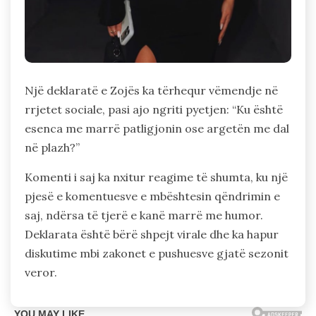
Një deklaratë e Zojës ka tërhequr vëmendje në
rrjetet sociale, pasi ajo ngriti pyetjen: “Ku është
esenca me marrë patligjonin ose argetën me dal
në plazh?”
Komenti i saj ka nxitur reagime të shumta, ku një
pjesë e komentuesve e mbështesin qëndrimin e
saj, ndërsa të tjerë e kanë marrë me humor.
Deklarata është bërë shpejt virale dhe ka hapur
diskutime mbi zakonet e pushuesve gjatë sezonit
veror.