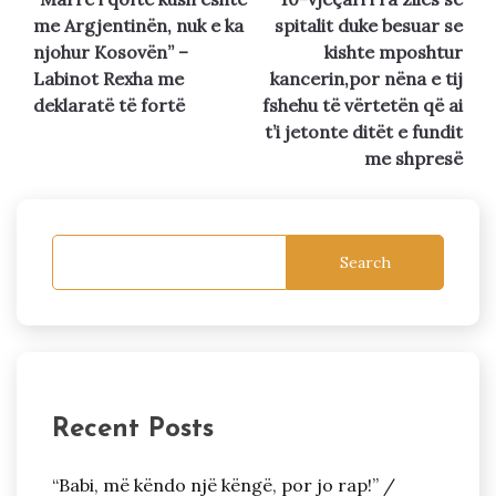
navigation
me Argjentinën, nuk e ka
spitalit duke besuar se
njohur Kosovën” –
kishte mposhtur
Labinot Rexha me
kancerin,por nëna e tij
deklaratë të fortë
fshehu të vërtetën që ai
t’i jetonte ditët e fundit
me shpresë
Search
Recent Posts
“Babi, më këndo një këngë, por jo rap!” /