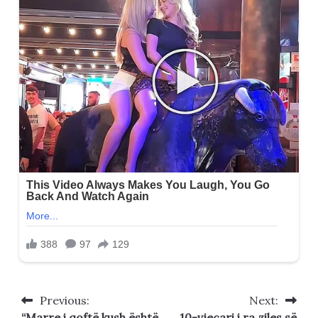
Previous:
Next:
Post
“Marre i qoftë kush është
10-vjeçari i ra ziles së