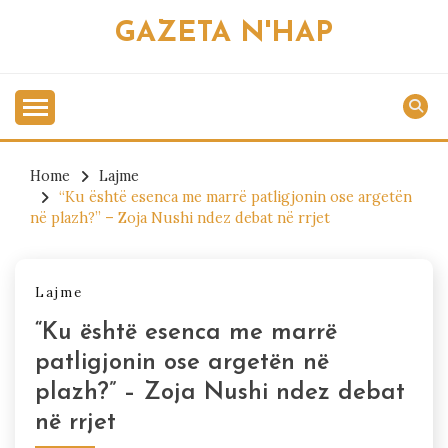
Skip
GAZETA N'HAP
to
content
Home
Lajme
“Ku është esenca me marrë patligjonin ose argetën
në plazh?” – Zoja Nushi ndez debat në rrjet
Lajme
“Ku është esenca me marrë
patligjonin ose argetën në
plazh?” – Zoja Nushi ndez debat
në rrjet