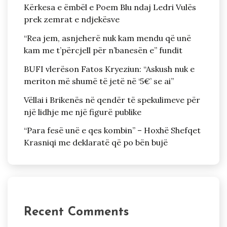
Kërkesa e ëmbël e Poem Blu ndaj Ledri Vulës
prek zemrat e ndjekësve
“Rea jem, asnjeherë nuk kam mendu që unë
kam me t’përcjell për n’banesën e” fundit
BUFI vlerëson Fatos Kryeziun: “Askush nuk e
meriton më shumë të jetë në ‘5€’ se ai”
Vëllai i Brikenës në qendër të spekulimeve për
një lidhje me një figurë publike
“Para fesë unë e qes kombin” – Hoxhë Shefqet
Krasniqi me deklaratë që po bën bujë
Recent Comments