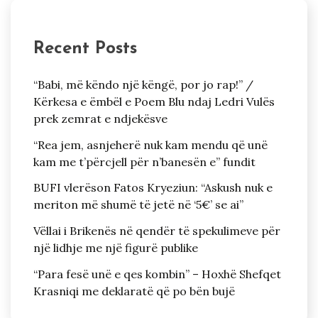
Recent Posts
“Babi, më këndo një këngë, por jo rap!” /
Kërkesa e ëmbël e Poem Blu ndaj Ledri Vulës
prek zemrat e ndjekësve
“Rea jem, asnjeherë nuk kam mendu që unë
kam me t’përcjell për n’banesën e” fundit
BUFI vlerëson Fatos Kryeziun: “Askush nuk e
meriton më shumë të jetë në ‘5€’ se ai”
Vëllai i Brikenës në qendër të spekulimeve për
një lidhje me një figurë publike
“Para fesë unë e qes kombin” – Hoxhë Shefqet
Krasniqi me deklaratë që po bën bujë