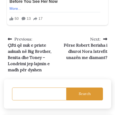
Previous:
Next:
Post
Çifti që nuk e priste
Përse Robert Berisha i
navigation
askush në Big Brother,
dhuroi Nora Istrefit
Benita dhe Toney –
unazën me diamant?
Londrimi jep lajmin e
madh për dyshen
Search