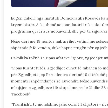
Eugen Cakolli nga Instituti Demokratik i Kosovës ka
kryeministër. Ai ka thënë se mandatari i ri ka afat d
programin qeverisës në Kuvend, dhe për të siguruar 
Nëse deri më 19 nëntor nuk arrihet votimi me sukses,
shpërndajë Kuvendin, duke hapur rrugën për zgjedhje
Cakolli ka thënë se sipas afateve ligjore, zgjedhjet
“Sipas Kushtetutës, zgjedhjet duhet të mbahen jo më v
për Zgjedhjet i jep Presidentes deri në 10 ditë kohë 
momenti i shpërndarjes së Kuvendit. Nëse Kuvendi s
mbajtjen e zgjedhjeve i lë si opsione reale 21 dhe 28 
‘Facebook’.
“Teorikisht, të mundshme janë edhe 14 dhjetori – në