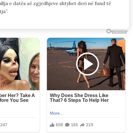
llja e datës së zgjedhjeve shtyhet deri në fund të
ja”.