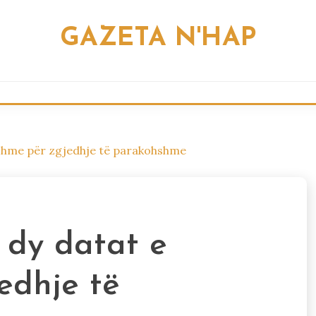
GAZETA N'HAP
shme për zgjedhje të parakohshme
 dy datat e
edhje të