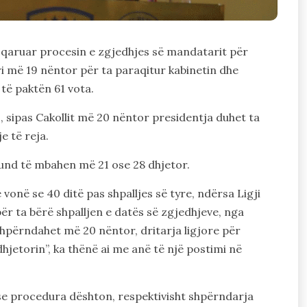
 sqaruar procesin e zgjedhjes së mandatarit për
eri më 19 nëntor për ta paraqitur kabinetin dhe
të paktën 61 vota.
 sipas Cakollit më 20 nëntor presidentja duhet ta
 të reja.
 mund të mbahen më 21 ose 28 dhjetor.
onë se 40 ditë pas shpalljes së tyre, ndërsa Ligji
për ta bërë shpalljen e datës së zgjedhjeve, nga
hpërndahet më 20 nëntor, dritarja ligjore për
dhjetorin”, ka thënë ai me anë të një postimi në
se procedura dështon, respektivisht shpërndarja