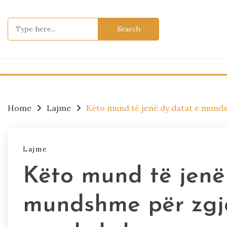
Skip
to
Search
content
for:
Home
Lajme
Këto mund të jenë dy datat e mund
Lajme
Këto mund të jenë
mundshme për zgj