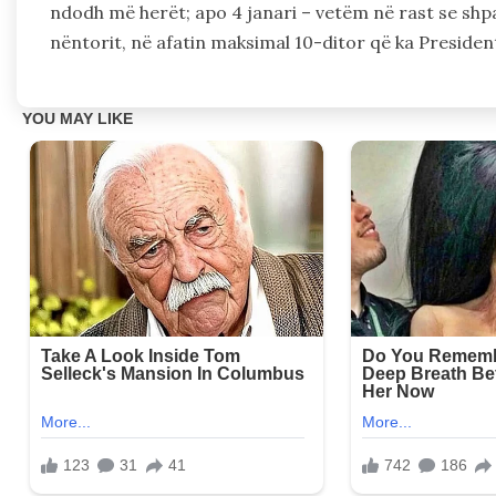
ndodh më herët; apo 4 janari – vetëm në rast se shpa
nëntorit, në afatin maksimal 10-ditor që ka President