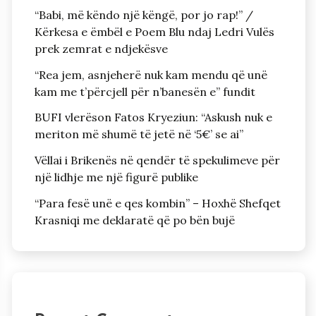
“Babi, më këndo një këngë, por jo rap!” /
Kërkesa e ëmbël e Poem Blu ndaj Ledri Vulës
prek zemrat e ndjekësve
“Rea jem, asnjeherë nuk kam mendu që unë
kam me t’përcjell për n’banesën e” fundit
BUFI vlerëson Fatos Kryeziun: “Askush nuk e
meriton më shumë të jetë në ‘5€’ se ai”
Vëllai i Brikenës në qendër të spekulimeve për
një lidhje me një figurë publike
“Para fesë unë e qes kombin” – Hoxhë Shefqet
Krasniqi me deklaratë që po bën bujë