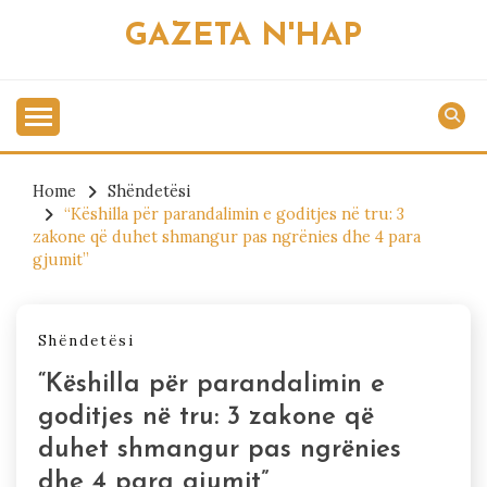
Skip
GAZETA N'HAP
to
content
Home
Shëndetësi
“Këshilla për parandalimin e goditjes në tru: 3
zakone që duhet shmangur pas ngrënies dhe 4 para
gjumit”
Shëndetësi
“Këshilla për parandalimin e
goditjes në tru: 3 zakone që
duhet shmangur pas ngrënies
dhe 4 para gjumit”