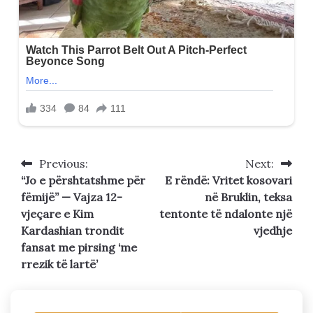
Previous:
Next:
Post
“Jo e përshtatshme për
E rëndë: Vritet kosovari
navigation
fëmijë” — Vajza 12-
në Bruklin, teksa
vjeçare e Kim
tentonte të ndalonte një
Kardashian trondit
vjedhje
fansat me pirsing ‘me
rrezik të lartë’