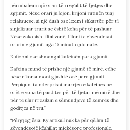
përmbaheni një orari të rregullt të fjetjes dhe
zgjimit. Nëse orari ju lejon, krijoni rutinën tuaj
relaksuese, si një dush ose lexim i shkurtër, për t’i
sinjalizuar trurit se është koha për të pushuar.
Nëse zakonisht flini vonë, filloni ta zhvendosni
orarin e gjumit nga 15 minuta çdo natë.
Kufizoni ose shmangni kafeinën para gjumit
Kafeina mund të prishë një gjumë të mirë, edhe
nëse e konsumoni gjashtë orë para gjumit.
Përpiquni ta ndërprisni marrjen e kafeinës në
orët e vona të pasdites për të fjetur më mirë dhe
për të ulur rrezikun e sëmundjeve të zemrës dhe
goditjes në tru.”
“Përgjegjësia: Ky artikull nuk ka për qëllim të
zëvendësojë këshillat mjekësore profesionale,