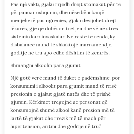
Pas një vakti, gjaku rrjedh drejt stomakut për të
përpunuar ushqimin, dhe nëse bëni banjë
menjëherë pas ngrënies, gjaku devijohet drejt
lëkurës, gjë që dobëson tretjen dhe vë në stres
sistemin kardiovaskular. Në raste të rënda, ky
disbalancë mund të shkaktojë marramendje,
goditje në tru apo edhe dështim të zemrës.
Shmangni alkoolin para gjumit
Një gotë verë mund të duket e padëmshme, por
konsumimi i alkoolit para gjumit mund të rrisë
presionin e gjakut gjatë natës dhe të prishë
gjumin. Kërkimet tregojnë se personat që
konsumojnë shumë alkool kanë presion më të
lartë të gjakut dhe rrezik më të madh për
hipertension, aritmi dhe goditje në tru.”