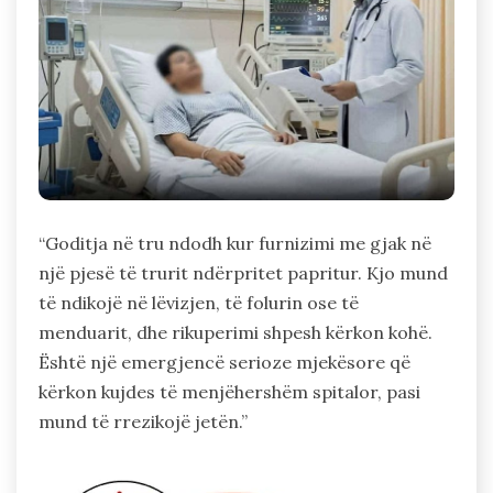
“Goditja në tru ndodh kur furnizimi me gjak në
një pjesë të trurit ndërpritet papritur. Kjo mund
të ndikojë në lëvizjen, të folurin ose të
menduarit, dhe rikuperimi shpesh kërkon kohë.
Është një emergjencë serioze mjekësore që
kërkon kujdes të menjëhershëm spitalor, pasi
mund të rrezikojë jetën.”