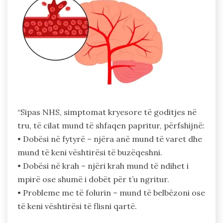
“Sipas NHS, simptomat kryesore të goditjes në
tru, të cilat mund të shfaqen papritur, përfshijnë:
• Dobësi në fytyrë – njëra anë mund të varet dhe
mund të keni vështirësi të buzëqeshni.
• Dobësi në krah – njëri krah mund të ndihet i
mpirë ose shumë i dobët për t’u ngritur.
• Probleme me të folurin – mund të belbëzoni ose
të keni vështirësi të flisni qartë.