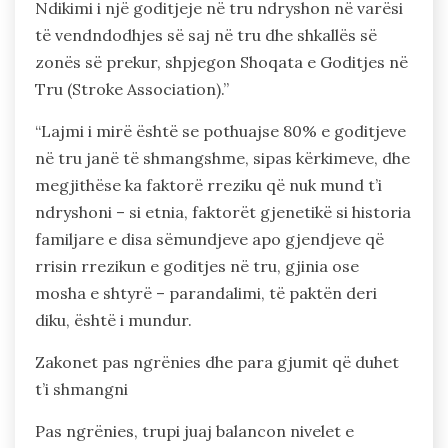
Ndikimi i një goditjeje në tru ndryshon në varësi
të vendndodhjes së saj në tru dhe shkallës së
zonës së prekur, shpjegon Shoqata e Goditjes në
Tru (Stroke Association).”
“Lajmi i mirë është se pothuajse 80% e goditjeve
në tru janë të shmangshme, sipas kërkimeve, dhe
megjithëse ka faktorë rreziku që nuk mund t’i
ndryshoni – si etnia, faktorët gjenetikë si historia
familjare e disa sëmundjeve apo gjendjeve që
rrisin rrezikun e goditjes në tru, gjinia ose
mosha e shtyrë – parandalimi, të paktën deri
diku, është i mundur.
Zakonet pas ngrënies dhe para gjumit që duhet
t’i shmangni
Pas ngrënies, trupi juaj balancon nivelet e