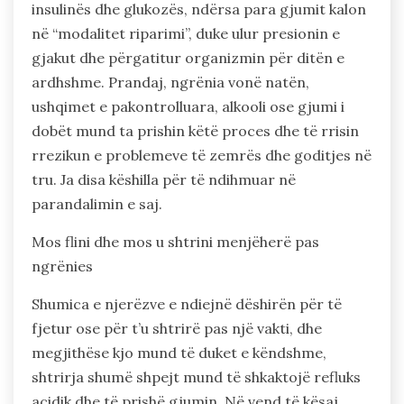
insulinës dhe glukozës, ndërsa para gjumit kalon
në “modalitet riparimi”, duke ulur presionin e
gjakut dhe përgatitur organizmin për ditën e
ardhshme. Prandaj, ngrënia vonë natën,
ushqimet e pakontrolluara, alkooli ose gjumi i
dobët mund ta prishin këtë proces dhe të rrisin
rrezikun e problemeve të zemrës dhe goditjes në
tru. Ja disa këshilla për të ndihmuar në
parandalimin e saj.
Mos flini dhe mos u shtrini menjëherë pas
ngrënies
Shumica e njerëzve e ndiejnë dëshirën për të
fjetur ose për t’u shtrirë pas një vakti, dhe
megjithëse kjo mund të duket e këndshme,
shtrirja shumë shpejt mund të shkaktojë refluks
acidik dhe të prishë gjumin. Në vend të kësaj,