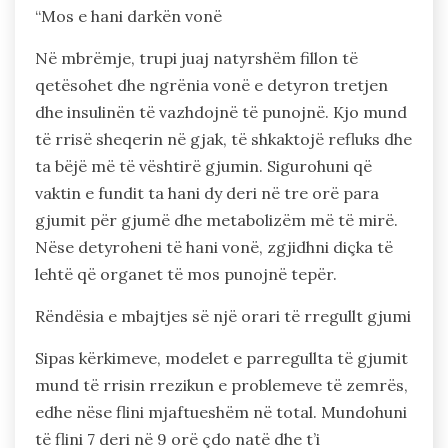
“Mos e hani darkën vonë
Në mbrëmje, trupi juaj natyrshëm fillon të
qetësohet dhe ngrënia vonë e detyron tretjen
dhe insulinën të vazhdojnë të punojnë. Kjo mund
të rrisë sheqerin në gjak, të shkaktojë refluks dhe
ta bëjë më të vështirë gjumin. Sigurohuni që
vaktin e fundit ta hani dy deri në tre orë para
gjumit për gjumë dhe metabolizëm më të mirë.
Nëse detyroheni të hani vonë, zgjidhni diçka të
lehtë që organet të mos punojnë tepër.
Rëndësia e mbajtjes së një orari të rregullt gjumi
Sipas kërkimeve, modelet e parregullta të gjumit
mund të rrisin rrezikun e problemeve të zemrës,
edhe nëse flini mjaftueshëm në total. Mundohuni
të flini 7 deri në 9 orë çdo natë dhe t’i