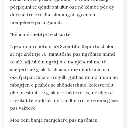
përpiquni të qëndroni ulur ose në këmbë për dy
deri në tre orë dhe shmangni ngrënien
menjëherë para gjumit.”
“Bëni një shëtitje të shkurtër
Një studim i botuar në Scientific Reports zbuloi
se një shëtitje 10-minutëshe pas ngrënies mund
të ulë ndjeshëm ngritjet e menjëhershme të
sheqerit në gjak, krahasuar me qëndrimin ulur
ose fjetjen. Ecja e rregullt gjithashtu ndihmon në
mbajtjen e peshës së shëndetshme, kolesterolit
dhe presionit të gjakut — faktorë kyç në uljen e
rrezikut të goditjes në tru dhe rritjen e energjisë
pas vakteve.
Mos bëni banjë menjëherë pas ngrënies