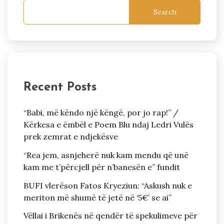
Search
Recent Posts
“Babi, më këndo një këngë, por jo rap!” /
Kërkesa e ëmbël e Poem Blu ndaj Ledri Vulës
prek zemrat e ndjekësve
“Rea jem, asnjeherë nuk kam mendu që unë
kam me t’përcjell për n’banesën e” fundit
BUFI vlerëson Fatos Kryeziun: “Askush nuk e
meriton më shumë të jetë në ‘5€’ se ai”
Vëllai i Brikenës në qendër të spekulimeve për