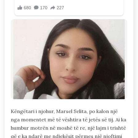
Këngëtari i njohur, Marsel Selita, po kalon një
nga momentet më të vështira të jetës së tij. Ai ka
humbur motrën në moshë të re, një lajm i trishtë
që e ka ndarë me ndjekësit përmes një njoftimi