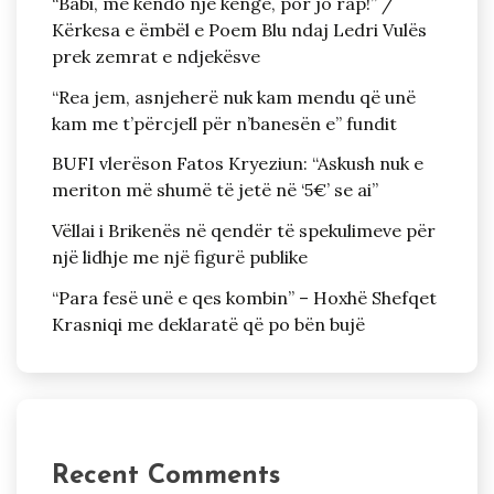
“Babi, më këndo një këngë, por jo rap!” /
Kërkesa e ëmbël e Poem Blu ndaj Ledri Vulës
prek zemrat e ndjekësve
“Rea jem, asnjeherë nuk kam mendu që unë
kam me t’përcjell për n’banesën e” fundit
BUFI vlerëson Fatos Kryeziun: “Askush nuk e
meriton më shumë të jetë në ‘5€’ se ai”
Vëllai i Brikenës në qendër të spekulimeve për
një lidhje me një figurë publike
“Para fesë unë e qes kombin” – Hoxhë Shefqet
Krasniqi me deklaratë që po bën bujë
Recent Comments