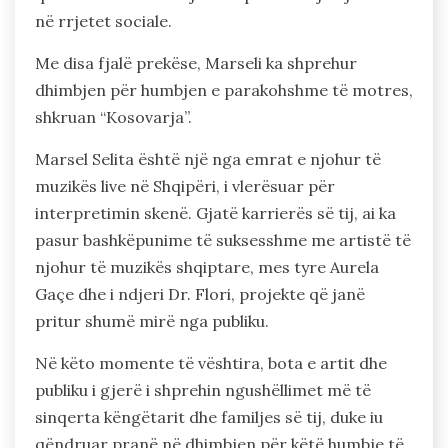
në rrjetet sociale.
Me disa fjalë prekëse, Marseli ka shprehur
dhimbjen për humbjen e parakohshme të motres,
shkruan “Kosovarja”.
Marsel Selita është një nga emrat e njohur të
muzikës live në Shqipëri, i vlerësuar për
interpretimin skenë. Gjatë karrierës së tij, ai ka
pasur bashkëpunime të suksesshme me artistë të
njohur të muzikës shqiptare, mes tyre Aurela
Gaçe dhe i ndjeri Dr. Flori, projekte që janë
pritur shumë mirë nga publiku.
Në këto momente të vështira, bota e artit dhe
publiku i gjerë i shprehin ngushëllimet më të
sinqerta këngëtarit dhe familjes së tij, duke iu
qëndruar pranë në dhimbjen për këtë humbje të