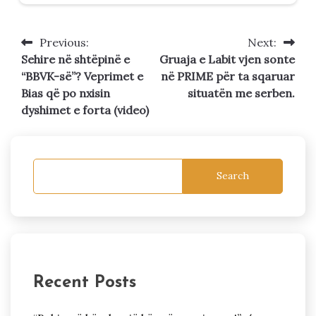
Previous:
Next:
Post
Sehire në shtëpinë e
Gruaja e Labit vjen sonte
navigation
“BBVK-së”? Veprimet e
në PRIME për ta sqaruar
Bias që po nxisin
situatën me serben.
dyshimet e forta (video)
Search
Recent Posts