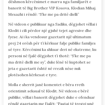
dëshmon kërcënimet e marra nga familjarët e
banorit të Big Brother VIP Kosova, Klodian Mihaj.
Mesazhi i rëndë: “S’ke me pa dritë dielli”
Në videon e publikuar nga Sadiku, dëgjohet vëllai i
Klodit i cili përdor një gjuhë tejet agresive dhe
fyese. Ai i ka vendosur gazetarit një ultimatum
prej 24 orësh për t’i kërkuar falje publike familjes
së tyre. Kërcënimi ka shkuar deri në ekstreme, ku
personi në fjalë dëgjohet t’i thotë: “S’ke me pa
ma dritë dielli me sy”, duke lënë të kuptohet se
jeta e gazetarit është në rrezik nëse nuk
plotësohen kërkesat e tyre.
Molla e sherrit janë komentet e bëra rreth
orientimit seksual të Klodit. Në videon e bërë
publike, vëllai i banorit dëgjohet duke e ofenduar
rëndë gazetarin me fjalët: “Pastaj të tregoj unë