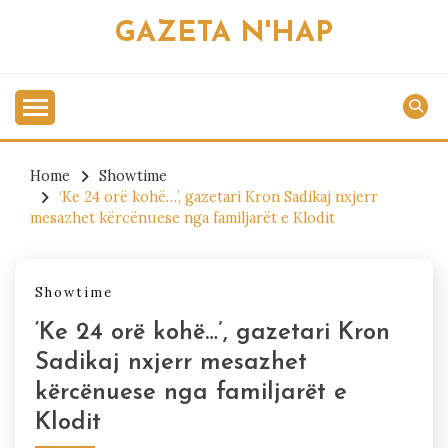
Skip
GAZETA N'HAP
to
content
Home
Showtime
‘Ke 24 orë kohë…’, gazetari Kron Sadikaj nxjerr
mesazhet kërcënuese nga familjarët e Klodit
Showtime
‘Ke 24 orë kohë…’, gazetari Kron
Sadikaj nxjerr mesazhet
kërcënuese nga familjarët e
Klodit