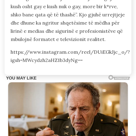
kush osht gay e kush nuk o gay, more bir k*rve,
shko bane qata që të thashë”. Kjo gjuhë urrejtjeje
dhe dhune ka ngritur shqetësime të mëdha për
lirinë e medias dhe sigurinë e profesionistëve që
mbulojnë formatet e televizionit realitet.
https://www.instagram.com/reel/DUiEGkJjc_o/?
igsh=MWcydzh2aHZ1b3dyNg==