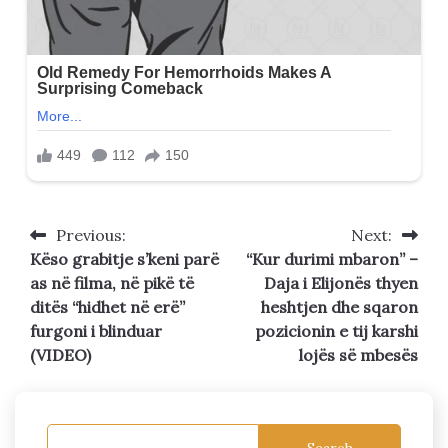
Previous:
Next:
Post
Këso grabitje s’keni parë
“Kur durimi mbaron” –
navigation
as në filma, në pikë të
Daja i Elijonës thyen
ditës “hidhet në erë”
heshtjen dhe sqaron
furgoni i blinduar
pozicionin e tij karshi
(VIDEO)
lojës së mbesës