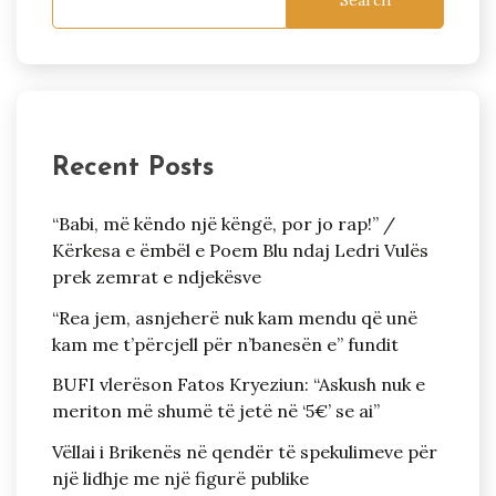
Search
Recent Posts
“Babi, më këndo një këngë, por jo rap!” /
Kërkesa e ëmbël e Poem Blu ndaj Ledri Vulës
prek zemrat e ndjekësve
“Rea jem, asnjeherë nuk kam mendu që unë
kam me t’përcjell për n’banesën e” fundit
BUFI vlerëson Fatos Kryeziun: “Askush nuk e
meriton më shumë të jetë në ‘5€’ se ai”
Vëllai i Brikenës në qendër të spekulimeve për
një lidhje me një figurë publike