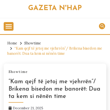
Skip
GAZETA N'HAP
to
content
Home
Showtime
“Kam qejf të jetoj me vjehrrën”/ Brikena bisedon me
banorët: Dua ta kem si nënën time
Showtime
“Kam qejf të jetoj me vjehrrën”/
Brikena bisedon me banorët: Dua
ta kem si nënën time
December 21, 2025