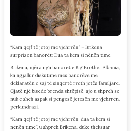
“Kam qejf të jetoj me vjehrrën” – Brikena
surprizon banorët: Dua ta kem si nënën time
Brikena, njëra nga banoret e Big Brother Albania,
ka ngjallur diskutime mes banorëve me
deklaratën e saj të sinqertë rreth jetës familjare.
Gjatë një bisede brenda shtëpisë, ajo u shpreh se
nuk e sheh aspak si pengesë jetesën me vjehrrën,
përkundrazi.
“Kam qejf të jetoj me vjehrrën, dua ta kem si
nënën time”, u shpreh Brikena, duke theksuar