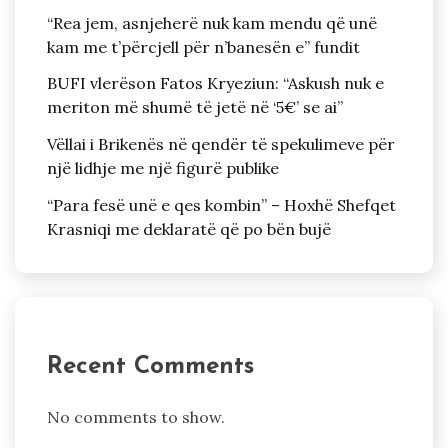
“Rea jem, asnjeherë nuk kam mendu që unë
kam me t’përcjell për n’banesën e” fundit
BUFI vlerëson Fatos Kryeziun: “Askush nuk e
meriton më shumë të jetë në ‘5€’ se ai”
Vëllai i Brikenës në qendër të spekulimeve për
një lidhje me një figurë publike
“Para fesë unë e qes kombin” – Hoxhë Shefqet
Krasniqi me deklaratë që po bën bujë
Recent Comments
No comments to show.