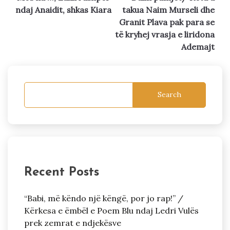
navigation
ndaj Anaidit, shkas Kiara
takua Naim Murseli dhe
Granit Plava pak para se
të kryhej vrasja e liridona
Ademajt
Search
Recent Posts
“Babi, më këndo një këngë, por jo rap!” /
Kërkesa e ëmbël e Poem Blu ndaj Ledri Vulës
prek zemrat e ndjekësve