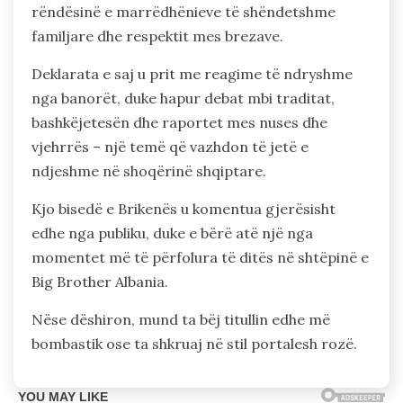
rëndësinë e marrëdhënieve të shëndetshme
familjare dhe respektit mes brezave.
Deklarata e saj u prit me reagime të ndryshme
nga banorët, duke hapur debat mbi traditat,
bashkëjetesën dhe raportet mes nuses dhe
vjehrrës – një temë që vazhdon të jetë e
ndjeshme në shoqërinë shqiptare.
Kjo bisedë e Brikenës u komentua gjerësisht
edhe nga publiku, duke e bërë atë një nga
momentet më të përfolura të ditës në shtëpinë e
Big Brother Albania.
Nëse dëshiron, mund ta bëj titullin edhe më
bombastik ose ta shkruaj në stil portalesh rozë.