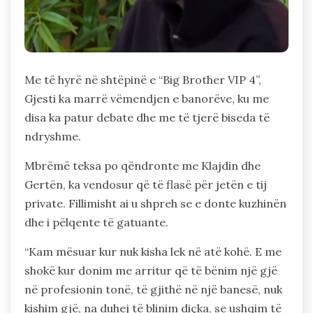
Me të hyrë në shtëpinë e “Big Brother VIP 4”,
Gjesti ka marrë vëmendjen e banorëve, ku me
disa ka patur debate dhe me të tjerë biseda të
ndryshme.
Mbrëmë teksa po qëndronte me Klajdin dhe
Gertën, ka vendosur që të flasë për jetën e tij
private. Fillimisht ai u shpreh se e donte kuzhinën
dhe i pëlqente të gatuante.
“Kam mësuar kur nuk kisha lek në atë kohë. E me
shokë kur donim me arritur që të bënim një gjë
në profesionin tonë, të gjithë në një banesë, nuk
kishim gjë, na duhej të blinim diçka, se ushqim të