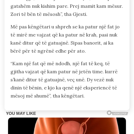
gatshëm nuk kishim pare. Prej mamit kam mësur.
Zori të bën të mësosh”, tha Gjesti.
Më pas këngëtari u shpreh se ka patur një fat jo
të mirë me vajzat që ka patur në krah, pasi nuk
kanë ditur që të gatuajnë. Sipas banorit, ai ka
bërë për të ngrënë edhe për ato.
“Kam një fat që më ndodh, një fat të keq, të
gjitha vajzat që kam patur në jetën time. kurrë
s’kanë ditur të gatuajnë, veç unë. Dy vezë nuk
dinin të bënin, e kjo ka qenë një eksperiencë të
mësoj më shumë”, tha këngëtari.