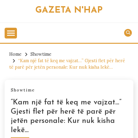
Skip
GAZETA N'HAP
to
content
Home
Showtime
“Kam një fat të keq me vajzat…” Gjesti flet për herë
të parë për jetën personale: Kur nuk kisha Iekë…
Showtime
“Kam një fat të keq me vajzat…”
Gjesti flet për herë të parë për
jetën personale: Kur nuk kisha
Iekë…