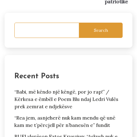
patriotike
Search
Recent Posts
“Babi, më këndo një këngë, por jo rap!” /
Kërkesa e ëmbël e Poem Blu ndaj Ledri Vulës
prek zemrat e ndjekësve
“Rea jem, asnjeherë nuk kam mendu që unë
kam me t’përcjell për n’banesën e” fundit
BUFI vlerëson Fatos Kryeziun: “Askush nuk e