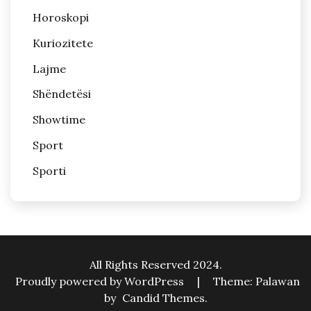
Horoskopi
Kuriozitete
Lajme
Shëndetësi
Showtime
Sport
Sporti
All Rights Reserved 2024.
Proudly powered by WordPress
|
Theme: Palawan
by
Candid Themes
.