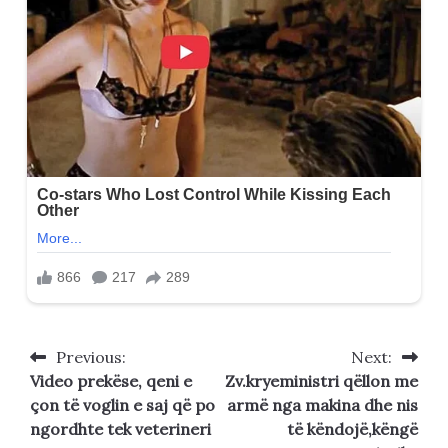
Previous:
Next:
Post
Video prekëse, qeni e
Zv.kryeministri qëllon me
navigation
çon të voglin e saj që po
armë nga makina dhe nis
ngordhte tek veterineri
të këndojë,këngë