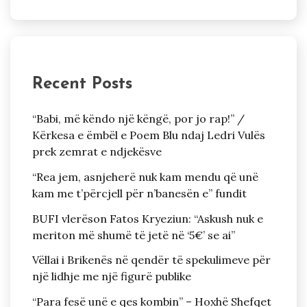
Recent Posts
“Babi, më këndo një këngë, por jo rap!” /
Kërkesa e ëmbël e Poem Blu ndaj Ledri Vulës
prek zemrat e ndjekësve
“Rea jem, asnjeherë nuk kam mendu që unë
kam me t’përcjell për n’banesën e” fundit
BUFI vlerëson Fatos Kryeziun: “Askush nuk e
meriton më shumë të jetë në ‘5€’ se ai”
Vëllai i Brikenës në qendër të spekulimeve për
një lidhje me një figurë publike
“Para fesë unë e qes kombin” – Hoxhë Shefqet