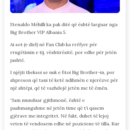
Stenaldo Mëhilli ka pak ditë që është larguar nga
Big Brother VIP Albania 5.
Ai sot (e diel) në Fan Club ka rrëfyer për
rrugëtimin e tij, vështirësitë, por edhe për jetën
jashtë.
I njëjti theksoi se nuk e fitoi Big Brother-in, por
shpreson që tani të ketë ndihmën e njerëzve për
një shtëpi, që të vazhdojë jetën me të ëmën.
“Jam munduar gjithmonë, është e
pashmangshme në jetën time që t’i qasem
gjërave me integritet. Në fakt, duhet të lejoj
veten të vendosem edhe në pozicione të tilla. Kur