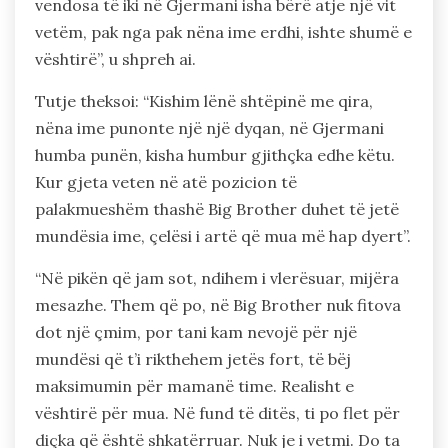
vendosa të iki në Gjermani isha bërë atje një vit
vetëm, pak nga pak nëna ime erdhi, ishte shumë e
vështirë”, u shpreh ai.
Tutje theksoi: “Kishim lënë shtëpinë me qira,
nëna ime punonte një një dyqan, në Gjermani
humba punën, kisha humbur gjithçka edhe këtu.
Kur gjeta veten në atë pozicion të
palakmueshëm thashë Big Brother duhet të jetë
mundësia ime, çelësi i artë që mua më hap dyert”.
“Në pikën që jam sot, ndihem i vlerësuar, mijëra
mesazhe. Them që po, në Big Brother nuk fitova
dot një çmim, por tani kam nevojë për një
mundësi që t’i rikthehem jetës fort, të bëj
maksimumin për mamanë time. Realisht e
vështirë për mua. Në fund të ditës, ti po flet për
diçka që është shkatërruar. Nuk je i vetmi. Do ta