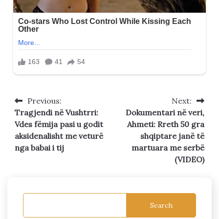
Previous:
Next:
Post
Tragjendi në Vushtrri:
Dokumentari në veri,
navigation
Vdes fëmija pasi u godit
Ahmeti: Rreth 50 gra
aksidenalisht me veturë
shqiptare janë të
nga babai i tij
martuara me serbë
(VIDEO)
Search