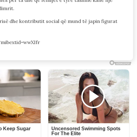
dimrit.
risë dhe kontributit social që mund të japin figurat
mibextid=wwXIfr