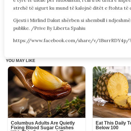
strehë të sigurt ku mund të kalojnë ditët e ftohta të 
Gjesti i Mirlind Dakut shërben si shembull i ndjeshmë
publike. /Prive By Liberta Spahiu
https://www.facebook.com/share/v/1BurrRDY4p/?