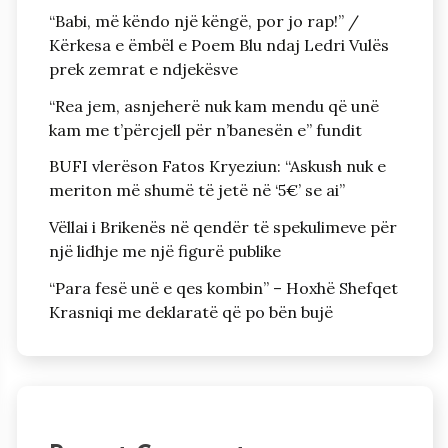
“Babi, më këndo një këngë, por jo rap!” /
Kërkesa e ëmbël e Poem Blu ndaj Ledri Vulës
prek zemrat e ndjekësve
“Rea jem, asnjeherë nuk kam mendu që unë
kam me t’përcjell për n’banesën e” fundit
BUFI vlerëson Fatos Kryeziun: “Askush nuk e
meriton më shumë të jetë në ‘5€’ se ai”
Vëllai i Brikenës në qendër të spekulimeve për
një lidhje me një figurë publike
“Para fesë unë e qes kombin” – Hoxhë Shefqet
Krasniqi me deklaratë që po bën bujë