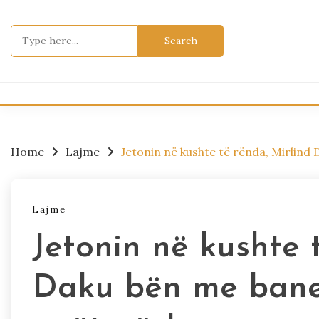
Skip
to
Search
content
for:
Home
Lajme
Jetonin në kushte të rënda, Mirlind
Lajme
Jetonin në kushte 
Daku bën me bane