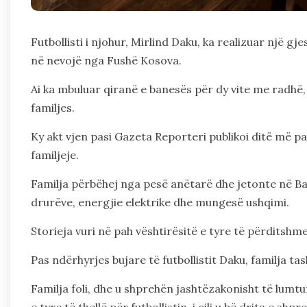
Futbollisti i njohur, Mirlind Daku, ka realizuar një g
në nevojë nga Fushë Kosova.
Ai ka mbuluar qiranë e banesës për dy vite me radhë,
familjes.
Ky akt vjen pasi Gazeta Reporteri publikoi ditë më pa
familjeje.
Familja përbëhej nga pesë anëtarë dhe jetonte në B
drurëve, energjie elektrike dhe mungesë ushqimi.
Storieja vuri në pah vështirësitë e tyre të përditshme
Pas ndërhyrjes bujare të futbollistit Daku, familja ta
Familja foli, dhe u shprehën jashtëzakonisht të lumt
e tyre të thellë për futbollistin, i cili u bë drita e s