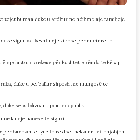
jest tejet human duke u ardhur në ndihmë një familjeje
 duke siguruar kështu një strehë për anëtarët e
rë një histori prekëse për kushtet e rënda të kësaj
araka, duke u përballur shpesh me mungesë të
, duke sensibilizuar opinionin publik.
shmë ka një banesë të sigurt.
ur për banesën e tyre të re dhe theksuan mirënjohjen
hpresës për ta dhe që fëmijët e tyre tashmë kanë një