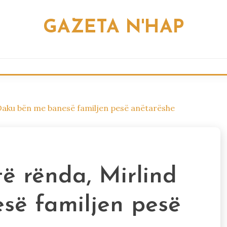
GAZETA N'HAP
 Daku bën me banesë familjen pesë anëtarëshe
të rënda, Mirlind
së familjen pesë