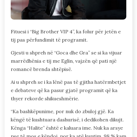
Fituesi i “Big Brother VIP 4”, ka folur për jetën e
tij pas përfundimit të programit.
Gjesti u shpreh në “Goca dhe Gra” se si ka vijuar
marrëdhënia e tij me Eglin, vajzën që pati një
romancë brenda shtëpisë.
Ai u shpreh se i ka lënë pas të gjitha hatërmbetjet
e debateve që ka pasur gjatë programit që ka
thyer rekorde shikueshmërie.
“Ka bashkëpunime, por nuk do zbuloj gjë. Ka
këngë të kushtuara dashurisë, i dedikohen dikujt.
Kënga “Halite” është e kaluara ime. Nuk ka arsye
pse të mos e këndoj, por ka atë kuptim. 98 % kam