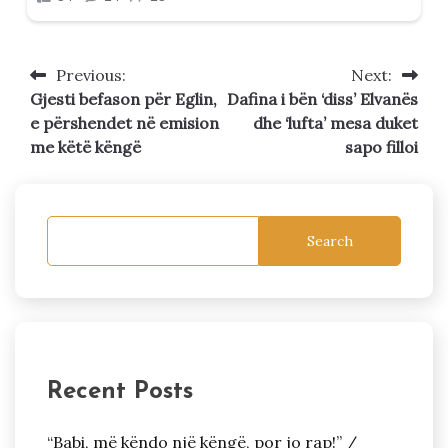
Previous:
Next:
Post
Gjesti befason për Eglin,
Dafina i bën ‘diss’ Elvanës
navigation
e përshendet në emision
dhe ‘lufta’ mesa duket
me këtë këngë
sapo filloi
Search
Recent Posts
“Babi, më këndo një këngë, por jo rap!” /