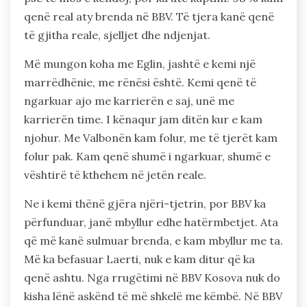
qenë real aty brenda në BBV. Të tjera kanë qenë
të gjitha reale, sjelljet dhe ndjenjat.
Më mungon koha me Eglin, jashtë e kemi një
marrëdhënie, me rënësi është. Kemi qenë të
ngarkuar ajo me karrierën e saj, unë me
karrierën time. I kënaqur jam ditën kur e kam
njohur. Me Valbonën kam folur, me të tjerët kam
folur pak. Kam qenë shumë i ngarkuar, shumë e
vështirë të kthehem në jetën reale.
Ne i kemi thënë gjëra njëri-tjetrin, por BBV ka
përfunduar, janë mbyllur edhe hatërmbetjet. Ata
që më kanë sulmuar brenda, e kam mbyllur me ta.
Më ka befasuar Laerti, nuk e kam ditur që ka
qenë ashtu. Nga rrugëtimi në BBV Kosova nuk do
kisha lënë askënd të më shkelë me këmbë. Në BBV