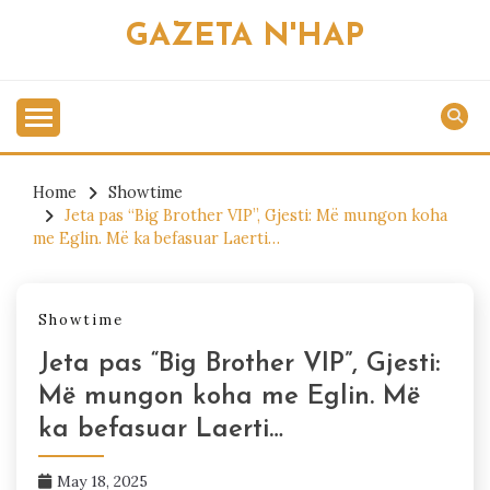
Skip
GAZETA N'HAP
to
content
Home
Showtime
Jeta pas “Big Brother VIP”, Gjesti: Më mungon koha
me Eglin. Më ka befasuar Laerti…
Showtime
Jeta pas “Big Brother VIP”, Gjesti:
Më mungon koha me Eglin. Më
ka befasuar Laerti…
May 18, 2025