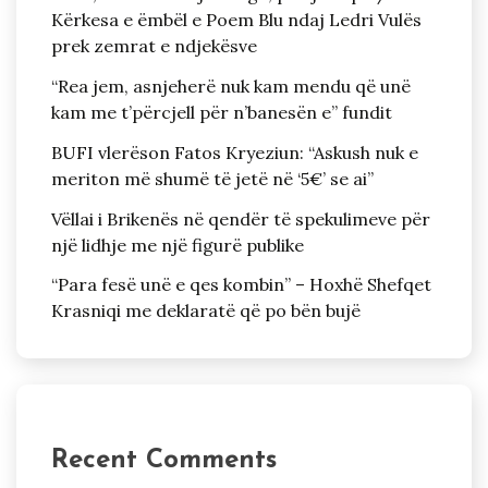
Kërkesa e ëmbël e Poem Blu ndaj Ledri Vulës
prek zemrat e ndjekësve
“Rea jem, asnjeherë nuk kam mendu që unë
kam me t’përcjell për n’banesën e” fundit
BUFI vlerëson Fatos Kryeziun: “Askush nuk e
meriton më shumë të jetë në ‘5€’ se ai”
Vëllai i Brikenës në qendër të spekulimeve për
një lidhje me një figurë publike
“Para fesë unë e qes kombin” – Hoxhë Shefqet
Krasniqi me deklaratë që po bën bujë
Recent Comments