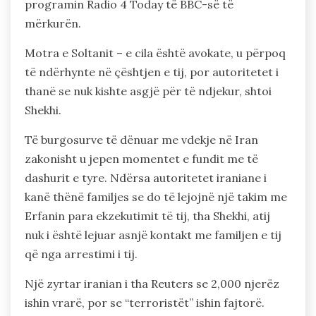
programin Radio 4 Today të BBC-së të
mërkurën.
Motra e Soltanit – e cila është avokate, u përpoq
të ndërhynte në çështjen e tij, por autoritetet i
thanë se nuk kishte asgjë për të ndjekur, shtoi
Shekhi.
Të burgosurve të dënuar me vdekje në Iran
zakonisht u jepen momentet e fundit me të
dashurit e tyre. Ndërsa autoritetet iraniane i
kanë thënë familjes se do të lejojnë një takim me
Erfanin para ekzekutimit të tij, tha Shekhi, atij
nuk i është lejuar asnjë kontakt me familjen e tij
që nga arrestimi i tij.
Një zyrtar iranian i tha Reuters se 2,000 njerëz
ishin vrarë, por se “terroristët” ishin fajtorë.