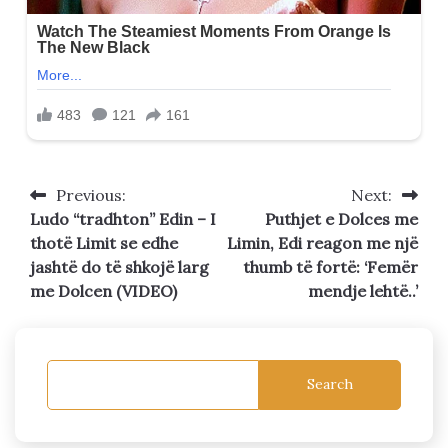
Previous:
Next:
Post
Ludo “tradhton” Edin – I
Puthjet e Dolces me
navigation
thotë Limit se edhe
Limin, Edi reagon me një
jashtë do të shkojë larg
thumb të fortë: ‘Femër
me Dolcen (VIDEO)
mendje lehtë..’
Search