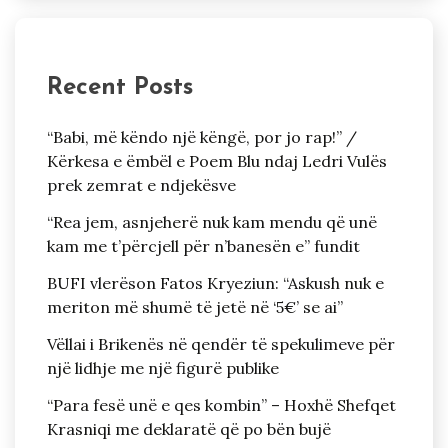
Recent Posts
“Babi, më këndo një këngë, por jo rap!” /
Kërkesa e ëmbël e Poem Blu ndaj Ledri Vulës
prek zemrat e ndjekësve
“Rea jem, asnjeherë nuk kam mendu që unë
kam me t’përcjell për n’banesën e” fundit
BUFI vlerëson Fatos Kryeziun: “Askush nuk e
meriton më shumë të jetë në ‘5€’ se ai”
Vëllai i Brikenës në qendër të spekulimeve për
një lidhje me një figurë publike
“Para fesë unë e qes kombin” – Hoxhë Shefqet
Krasniqi me deklaratë që po bën bujë