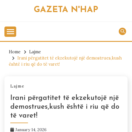
Skip
GAZETA N'HAP
to
content
Home
Lajme
Irani përgatitet të ekzekutojë një demostrues,kush
është i riu që do të varet!
Lajme
Irani përgatitet të ekzekutojë një
demostrues,kush është i riu që do
të varet!
January 14, 2026