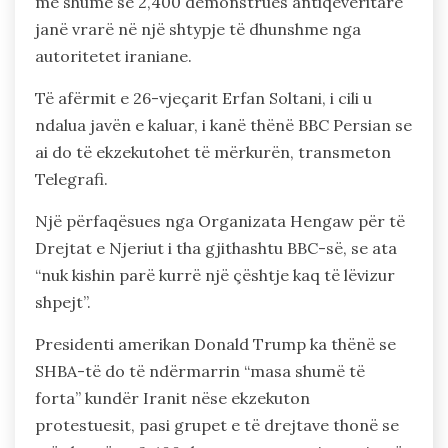
më shumë se 2,400 demonstrues antiqeveritarë
janë vrarë në një shtypje të dhunshme nga
autoritetet iraniane.
Të afërmit e 26-vjeçarit Erfan Soltani, i cili u
ndalua javën e kaluar, i kanë thënë BBC Persian se
ai do të ekzekutohet të mërkurën, transmeton
Telegrafi.
Një përfaqësues nga Organizata Hengaw për të
Drejtat e Njeriut i tha gjithashtu BBC-së, se ata
“nuk kishin parë kurrë një çështje kaq të lëvizur
shpejt”.
Presidenti amerikan Donald Trump ka thënë se
SHBA-të do të ndërmarrin “masa shumë të
forta” kundër Iranit nëse ekzekuton
protestuesit, pasi grupet e të drejtave thonë se