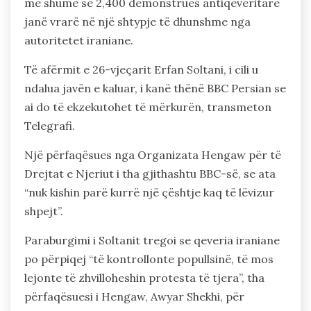
më shumë se 2,400 demonstrues antiqeveritarë
janë vrarë në një shtypje të dhunshme nga
autoritetet iraniane.
Të afërmit e 26-vjeçarit Erfan Soltani, i cili u
ndalua javën e kaluar, i kanë thënë BBC Persian se
ai do të ekzekutohet të mërkurën, transmeton
Telegrafi.
Një përfaqësues nga Organizata Hengaw për të
Drejtat e Njeriut i tha gjithashtu BBC-së, se ata
“nuk kishin parë kurrë një çështje kaq të lëvizur
shpejt”.
Paraburgimi i Soltanit tregoi se qeveria iraniane
po përpiqej “të kontrollonte popullsinë, të mos
lejonte të zhvilloheshin protesta të tjera”, tha
përfaqësuesi i Hengaw, Awyar Shekhi, për