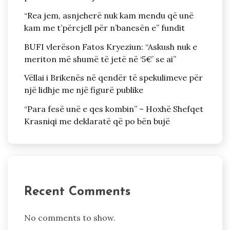
“Rea jem, asnjeherë nuk kam mendu që unë
kam me t’përcjell për n’banesën e” fundit
BUFI vlerëson Fatos Kryeziun: “Askush nuk e
meriton më shumë të jetë në ‘5€’ se ai”
Vëllai i Brikenës në qendër të spekulimeve për
një lidhje me një figurë publike
“Para fesë unë e qes kombin” – Hoxhë Shefqet
Krasniqi me deklaratë që po bën bujë
Recent Comments
No comments to show.