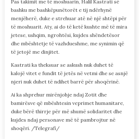
Pas takimit me të moshuarin, Halil Kastrati së
bashku me bashkëpunëtorët e tij ndërhynë
menjëherë, duke e strehuar atë në një shtëpi për
të moshuarit. Aty, ai do të ketë kushte më të mira
jetese, ushqim, ngrohtësi, kujdes shëndetësor
dhe mbështetje të vazhdueshme, me synimin që
të jetojë me dinjitet.
Kastrati ka theksuar se askush nuk duhet të
kalojë vitet e fundit të jetës në vetmi dhe se asnjë
njeri nuk duhet të ndihet barrë për shoqërinë.
Ai ka shprehur mirënjohje ndaj Zotit dhe
bamirësve që mbështesin veprimet humanitare,
duke bërë thirrje për më shumë solidaritet dhe
kujdes ndaj personave më të pambrojtur në
shoqëri. /Telegrafi/