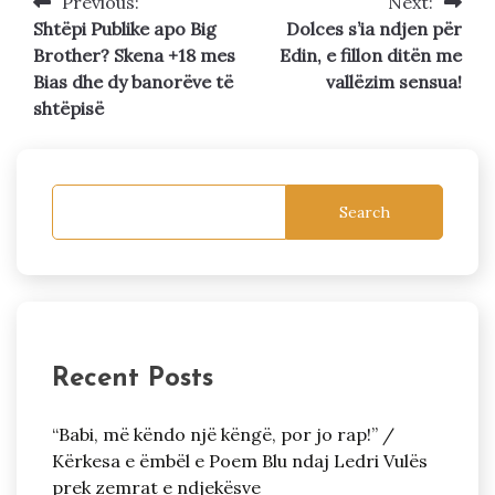
Previous:
Next:
Post
Shtëpi Publike apo Big
Dolces s’ia ndjen për
navigation
Brother? Skena +18 mes
Edin, e fillon ditën me
Bias dhe dy banorëve të
vallëzim sensua!
shtëpisë
Search
Recent Posts
“Babi, më këndo një këngë, por jo rap!” /
Kërkesa e ëmbël e Poem Blu ndaj Ledri Vulës
prek zemrat e ndjekësve