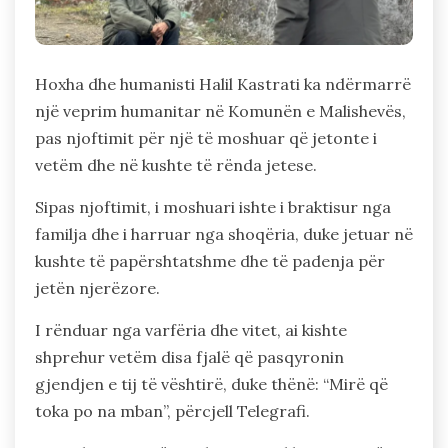
Hoxha dhe humanisti Halil Kastrati ka ndërmarrë
një veprim humanitar në Komunën e Malishevës,
pas njoftimit për një të moshuar që jetonte i
vetëm dhe në kushte të rënda jetese.
Sipas njoftimit, i moshuari ishte i braktisur nga
familja dhe i harruar nga shoqëria, duke jetuar në
kushte të papërshtatshme dhe të padenja për
jetën njerëzore.
I rënduar nga varfëria dhe vitet, ai kishte
shprehur vetëm disa fjalë që pasqyronin
gjendjen e tij të vështirë, duke thënë: “Mirë që
toka po na mban”, përcjell Telegrafi.