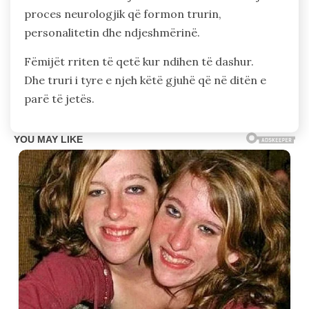
proces neurologjik që formon trurin,
personalitetin dhe ndjeshmërinë.
Fëmijët rriten të qetë kur ndihen të dashur.
Dhe truri i tyre e njeh këtë gjuhë që në ditën e
parë të jetës.