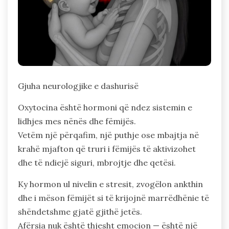
Gjuha neurologjike e dashurisë
Oxytocina është hormoni që ndez sistemin e
lidhjes mes nënës dhe fëmijës.
Vetëm një përqafim, një puthje ose mbajtja në
krahë mjafton që truri i fëmijës të aktivizohet
dhe të ndiejë siguri, mbrojtje dhe qetësi.
Ky hormon ul nivelin e stresit, zvogëlon ankthin
dhe i mëson fëmijët si të krijojnë marrëdhënie të
shëndetshme gjatë gjithë jetës.
Afërsia nuk është thjesht emocion — është një