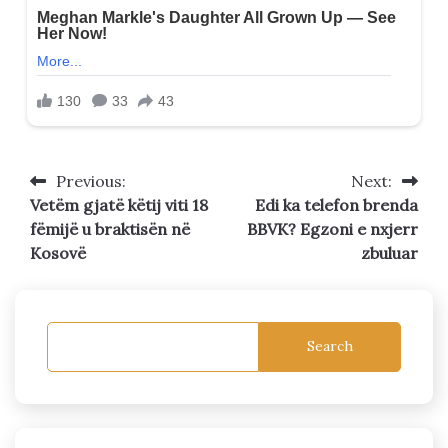
Previous:
Next:
Post
Vetëm gjatë këtij viti 18
Edi ka telefon brenda
navigation
fëmijë u braktisën në
BBVK? Egzoni e nxjerr
Kosovë
zbuluar
Search