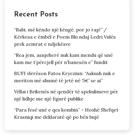
Recent Posts
“Babi, më këndo një këngë, por jo rap!” /
Kërkesa e ëmbël e Poem Blu ndaj Ledri Vulës
prek zemrat e ndjekësve
“Rea jem, asnjeherë nuk kam mendu që unë
kam me t’përcjell për n’banesën e” fundit
BUFI vlerëson Fatos Kryeziun: “Askush nuk e
meriton më shumë të jetë në ‘5€’ se ai”
Vëllai i Brikenës në qendër të spekulimeve për
një lidhje me një figurë publike
“Para fesë unë e qes kombin” – Hoxhë Shefqet
Krasniqi me deklaratë që po bën bujë