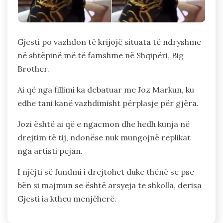
Gjesti po vazhdon të krijojë situata të ndryshme
në shtëpinë më të famshme në Shqipëri, Big
Brother.
Ai që nga fillimi ka debatuar me Joz Markun, ku
edhe tani kanë vazhdimisht përplasje për gjëra.
Jozi është ai që e ngacmon dhe hedh kunja në
drejtim të tij, ndonëse nuk mungojnë replikat
nga artisti pejan.
I njëjti së fundmi i drejtohet duke thënë se pse
bën si majmun se është arsyeja te shkolla, derisa
Gjesti ia ktheu menjëherë.