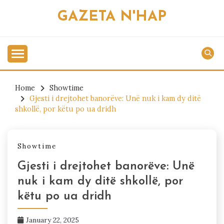
Skip
GAZETA N'HAP
to
content
Home
Showtime
Gjesti i drejtohet banorëve: Unë nuk i kam dy ditë
shkollë, por këtu po ua dridh
Showtime
Gjesti i drejtohet banorëve: Unë
nuk i kam dy ditë shkollë, por
këtu po ua dridh
January 22, 2025