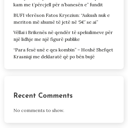
kam me t’përcjell për n’banesën e” fundit
BUFI vlerëson Fatos Kryeziun: “Askush nuk e
meriton më shumë të jetë në ‘5€’ se ai”
Vëllai i Brikenës në qendër të spekulimeve për
një lidhje me një figurë publike
“Para fesë unë e qes kombin” – Hoxhë Shefqet
Krasniqi me deklaratë që po bën bujë
Recent Comments
No comments to show.