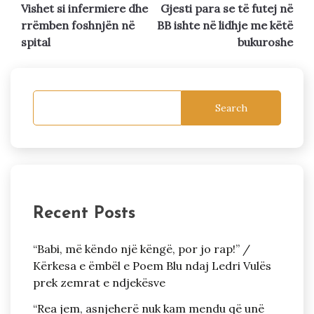
Vishet si infermiere dhe
Gjesti para se të futej në
navigation
rrëmben foshnjën në
BB ishte në lidhje me këtë
spital
bukuroshe
Search
Recent Posts
“Babi, më këndo një këngë, por jo rap!” /
Kërkesa e ëmbël e Poem Blu ndaj Ledri Vulës
prek zemrat e ndjekësve
“Rea jem, asnjeherë nuk kam mendu që unë