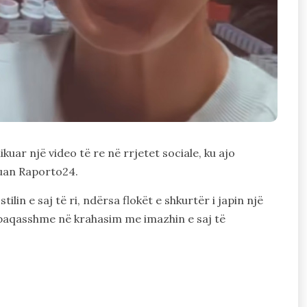
kuar një video të re në rrjetet sociale, ku ajo
uan Raporto24.
ilin e saj të ri, ndërsa flokët e shkurtër i japin një
e paqasshme në krahasim me imazhin e saj të