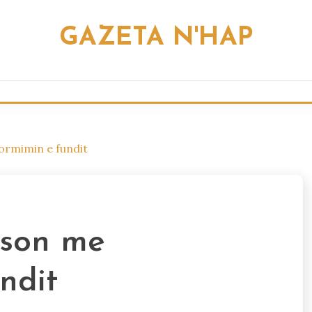
GAZETA N'HAP
ormimin e fundit
ason me
ndit