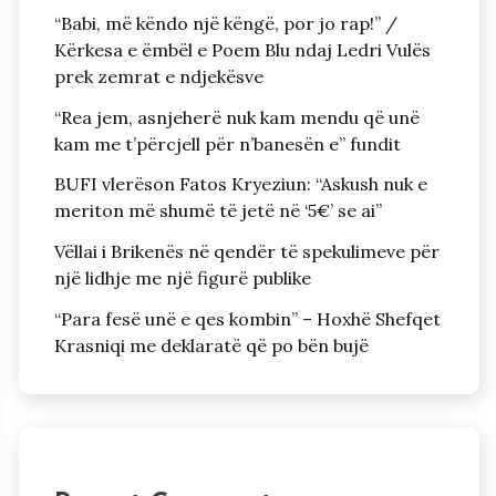
“Babi, më këndo një këngë, por jo rap!” /
Kërkesa e ëmbël e Poem Blu ndaj Ledri Vulës
prek zemrat e ndjekësve
“Rea jem, asnjeherë nuk kam mendu që unë
kam me t’përcjell për n’banesën e” fundit
BUFI vlerëson Fatos Kryeziun: “Askush nuk e
meriton më shumë të jetë në ‘5€’ se ai”
Vëllai i Brikenës në qendër të spekulimeve për
një lidhje me një figurë publike
“Para fesë unë e qes kombin” – Hoxhë Shefqet
Krasniqi me deklaratë që po bën bujë