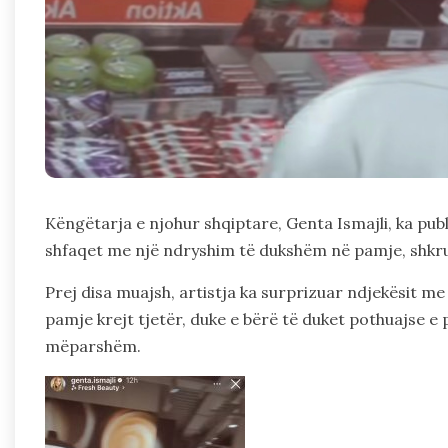
Këngëtarja e njohur shqiptare, Genta Ismajli, ka publi
shfaqet me një ndryshim të dukshëm në pamje, shkr
Prej disa muajsh, artistja ka surprizuar ndjekësit me st
pamje krejt tjetër, duke e bërë të duket pothuajse 
mëparshëm.