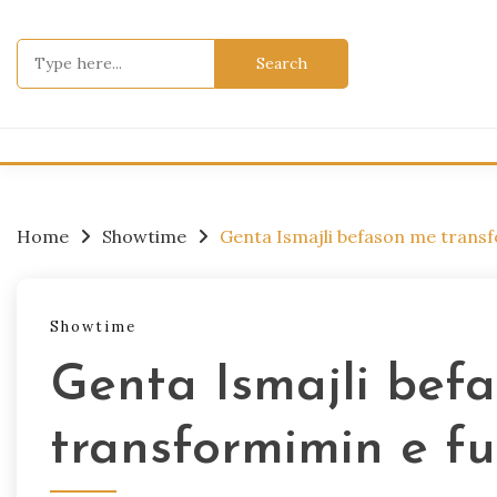
Skip
to
Search
content
for:
Home
Showtime
Genta Ismajli befason me transf
Showtime
Genta Ismajli bef
transformimin e fu