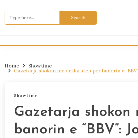
Skip
to
Search
content
for:
Home
Showtime
Gazetarja shokon me deklaratën për banorin e “BBV”:
Showtime
Gazetarja shokon 
banorin e “BBV”: J