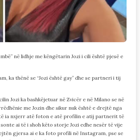
bë” në lidhje me këngëtarin Jozi i cili është pjesë e
, ka thënë se “Jozi është gay” dhe se partneri i tij
ilin Jozi ka bashkëjetuar në Zvicër e në Milano se në
marrëdhënie me Jozin dhe sikur nuk është e drejtë nga
ë ia nxjerr atë foton e atë profilin e atij partnerit të
 sonte ai të i shoh këto storje Jozi edhe nesër të vije
jtën gjersa ai e ka foto profili në Instagram, pse se