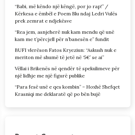
“Babi, më këndo një këngë, por jo rap!” /
Kërkesa e ëmbël e Poem Blu ndaj Ledri Vulës
prek zemrat e ndjekësve
“Rea jem, asnjeherë nuk kam mendu që unë
kam me t’përcjell për n’banesën e” fundit
BUFI vlerëson Fatos Kryeziun: “Askush nuk e
meriton më shumë të jetë në ‘5€’ se ai”
Vëllai i Brikenës në qendër të spekulimeve për
një lidhje me një figurë publike
“Para fesë unë e qes kombin” – Hoxhë Shefqet
Krasniqi me deklaratë që po bën bujë