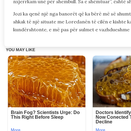
nxjerrkam unë për shembull. Sa e shëmtuar”, është 
Jozi ka qenë një nga banorët që ka bërë më së shumt
shkak të një situate me Loredanën të cilën e kishte k
kundërshtonte, e më pas për sulmet e vazhdueshme që