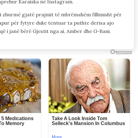
shprehur Karaiska në Instagram.
i zhurmë gjatë prajmit të mbrëmshëm fillimisht për
apur për fytyre duke tentuar ta puthte derisa ajo
 i janë bërë Gjestit nga ai, Amber dhe G-Bani.