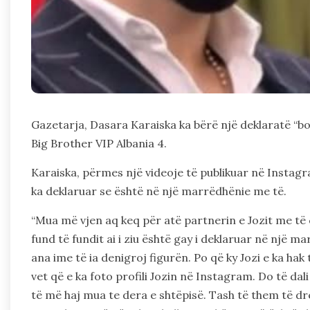
Gazetarja, Dasara Karaiska ka bërë një deklaratë “bom
Big Brother VIP Albania 4.
Karaiska, përmes një videoje të publikuar në Instagram
ka deklaruar se është në një marrëdhënie me të.
“Mua më vjen aq keq për atë partnerin e Jozit me të c
fund të fundit ai i ziu është gay i deklaruar në një 
ana ime të ia denigroj figurën. Po që ky Jozi e ka hak t
vet që e ka foto profili Jozin në Instagram. Do të dali
të më haj mua te dera e shtëpisë. Tash të them të dre