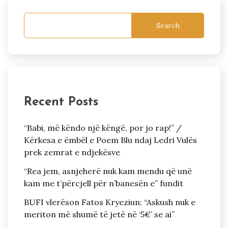
Search
Recent Posts
“Babi, më këndo një këngë, por jo rap!” /
Kërkesa e ëmbël e Poem Blu ndaj Ledri Vulës
prek zemrat e ndjekësve
“Rea jem, asnjeherë nuk kam mendu që unë
kam me t’përcjell për n’banesën e” fundit
BUFI vlerëson Fatos Kryeziun: “Askush nuk e
meriton më shumë të jetë në ‘5€’ se ai”