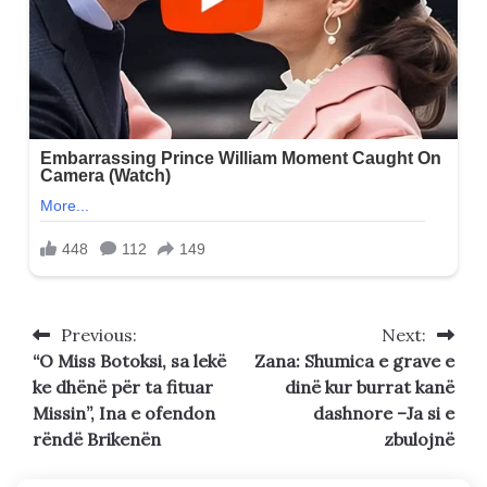
Previous:
Next:
Post
“O Miss Botoksi, sa lekë
Zana: Shumica e grave e
navigation
ke dhënë për ta fituar
dinë kur burrat kanë
Missin”, Ina e ofendon
dashnore –Ja si e
rëndë Brikenën
zbulojnë