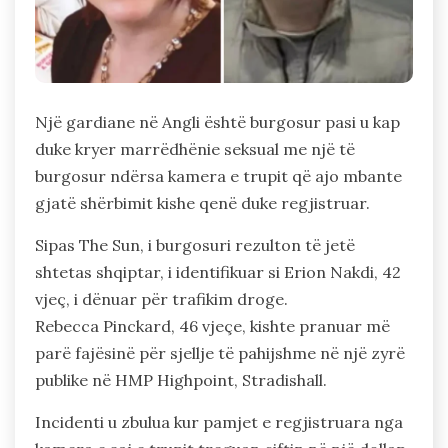
Një gardiane në Angli është burgosur pasi u kap
duke kryer marrëdhënie seksual me një të
burgosur ndërsa kamera e trupit që ajo mbante
gjatë shërbimit kishe qenë duke regjistruar.
Sipas The Sun, i burgosuri rezulton të jetë
shtetas shqiptar, i identifikuar si Erion Nakdi, 42
vjeç, i dënuar për trafikim droge.
Rebecca Pinckard, 46 vjeçe, kishte pranuar më
parë fajësinë për sjellje të pahijshme në një zyrë
publike në HMP Highpoint, Stradishall.
Incidenti u zbulua kur pamjet e regjistruara nga