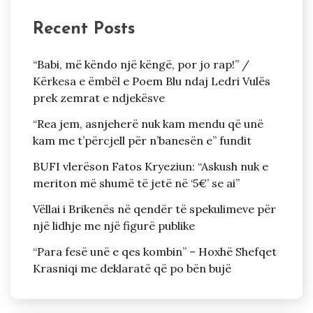
Recent Posts
“Babi, më këndo një këngë, por jo rap!” /
Kërkesa e ëmbël e Poem Blu ndaj Ledri Vulës
prek zemrat e ndjekësve
“Rea jem, asnjeherë nuk kam mendu që unë
kam me t’përcjell për n’banesën e” fundit
BUFI vlerëson Fatos Kryeziun: “Askush nuk e
meriton më shumë të jetë në ‘5€’ se ai”
Vëllai i Brikenës në qendër të spekulimeve për
një lidhje me një figurë publike
“Para fesë unë e qes kombin” – Hoxhë Shefqet
Krasniqi me deklaratë që po bën bujë