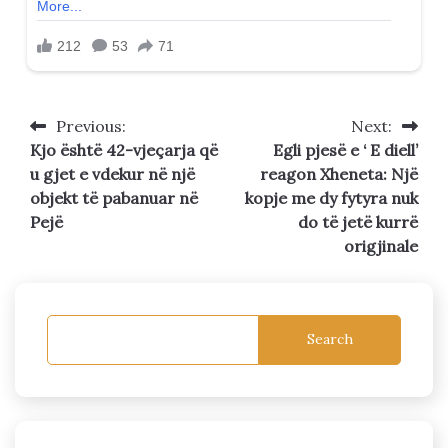
Previous:
Next:
Post
Kjo është 42-vjeçarja që
Egli pjesë e ‘ E diell’
navigation
u gjet e vdekur në një
reagon Xheneta: Një
objekt të pabanuar në
kopje me dy fytyra nuk
Pejë
do të jetë kurrë
origjinale
Search