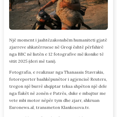
Një moment i jashtëzakonshëm humaniteti gjatë
zjarreve shkatërruese në Greqi është përfshirë
nga BBC në listën e 12 fotografive më ikonike të
vitit 2025 (deri më tani).
Fotografia, e realizuar nga Thanassis Stavrakis,
fotoreporter bashkëpunëtor i agjencisë Reuters,
tregon një burrë shqiptar teksa shpëton një dele
nga flakët në zonën e Patrës, duke e mbajtur me
vete mbi motor nëpër tym dhe zjarr, shkruan
Euronews.al, transmeton Klankosova.tv.