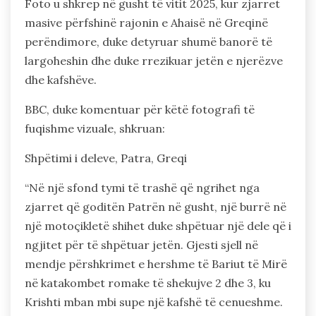
Foto u shkrep në gusht të vitit 2025, kur zjarret
masive përfshinë rajonin e Ahaisë në Greqinë
perëndimore, duke detyruar shumë banorë të
largoheshin dhe duke rrezikuar jetën e njerëzve
dhe kafshëve.
BBC, duke komentuar për këtë fotografi të
fuqishme vizuale, shkruan:
Shpëtimi i deleve, Patra, Greqi
“Në një sfond tymi të trashë që ngrihet nga
zjarret që goditën Patrën në gusht, një burrë në
një motoçikletë shihet duke shpëtuar një dele që i
ngjitet për të shpëtuar jetën. Gjesti sjell në
mendje përshkrimet e hershme të Bariut të Mirë
në katakombet romake të shekujve 2 dhe 3, ku
Krishti mban mbi supe një kafshë të cenueshme.