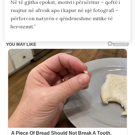
Në të gjitha epokat, motivi i përsëritur – qoftë i
ruajtur në afresk apo i kapur në një fotografi –
përforcon natyrën e qëndrueshme mitike të
heroizmit.”