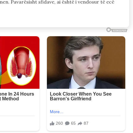
en. Pavarësisht sfidave, ai është i vendosur të ecë