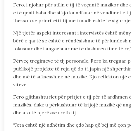
Fero, i njohur për stilin e tij të veçantë muzikor dhe
e të qenit baba dhe si kjo ka ndikuar në vendimet e ti
thekson se prioriteti i tij më i madh është të sigurojë
Një tjetër aspekt interesant i intervistës është mëny
bërë e qartë se është e rëndësishme të përfundosh një
fokusuar dhe i angazhuar me të dashurën time të re,”
Përveç tregimeve të tij personale, Fero ka treguar pë
publikojë projekte të reja që do t’i japin një shpërthim
dhe më të suksesshme në muzikë. Kjo reflekton një ev
viteve.
Fero gjithashtu flet për pritjet e tij për të ardhmen 
muzikës, duke u përkushtuar të krijojë muzikë që an
dhe ato të njerëzve rreth tij.
“Jeta është një udhëtim dhe çdo hap që bëj më çon pë