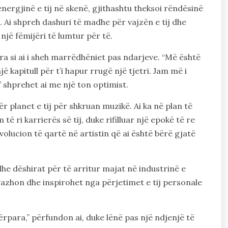
 energjinë e tij në skenë, gjithashtu theksoi rëndësinë
j. Ai shpreh dashuri të madhe për vajzën e tij dhe
 një fëmijëri të lumtur për të.
ra si ai i sheh marrëdhëniet pas ndarjeve. “Më është
 kapitull për t’i hapur rrugë një tjetri. Jam më i
 shprehet ai me një ton optimist.
r planet e tij për shkruan muzikë. Ai ka në plan të
 të ri karrierës së tij, duke rifilluar një epokë të re
olucion të qartë në artistin që ai është bërë gjatë
dhe dëshirat për të arritur majat në industrinë e
gazhon dhe inspirohet nga përjetimet e tij personale
rpara,” përfundon ai, duke lënë pas një ndjenjë të