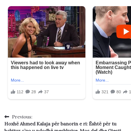
Previous:
Post
Hoxhë Ahmed Kalaja për banorin e ri: Është për tu
navigation
habitur ç’po u ndodhë meshkujve. Mos del dhe Gjesti…