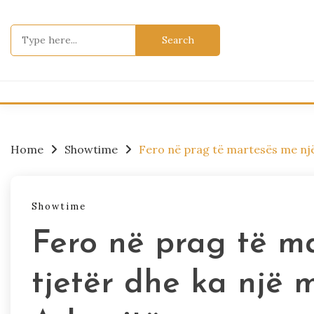
Skip
to
Search
content
for:
Home
Showtime
Fero në prag të martesës me një
Showtime
Fero në prag të m
tjetër dhe ka një 