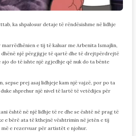
hattab, ka shpalosur detaje të rëndësishme në lidhje
r marrëdhënien e tij të kaluar me Arbenita Ismajlin,
ka dhënë një përgjigje të qartë dhe të drejtpërdrejtë
e ajo do të ishte një zgjedhje që nuk do ta bënte
tin, sepse prej asaj lidhjeje kam një vajzë, por po ta
, duke shprehur një nivel të lartë të vetëdijes për
tani është në një lidhje të re dhe se është në prag të
e e bërë ata të kthejnë vështrimin në jetën e tij
 më e rezervuar për artistët e njohur.