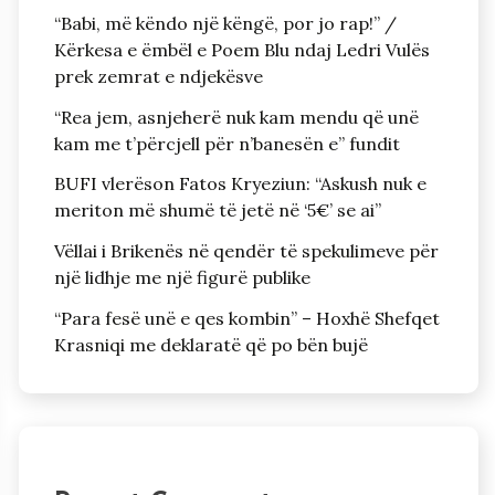
“Babi, më këndo një këngë, por jo rap!” /
Kërkesa e ëmbël e Poem Blu ndaj Ledri Vulës
prek zemrat e ndjekësve
“Rea jem, asnjeherë nuk kam mendu që unë
kam me t’përcjell për n’banesën e” fundit
BUFI vlerëson Fatos Kryeziun: “Askush nuk e
meriton më shumë të jetë në ‘5€’ se ai”
Vëllai i Brikenës në qendër të spekulimeve për
një lidhje me një figurë publike
“Para fesë unë e qes kombin” – Hoxhë Shefqet
Krasniqi me deklaratë që po bën bujë