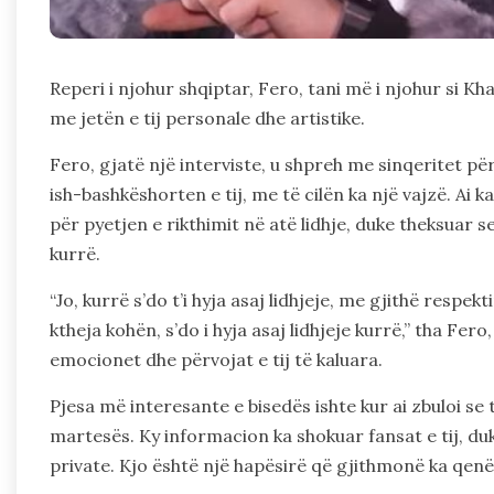
Reperi i njohur shqiptar, Fero, tani më i njohur si K
me jetën e tij personale dhe artistike.
Fero, gjatë një interviste, u shpreh me sinqeritet pë
ish-bashkëshorten e tij, me të cilën ka një vajzë. Ai 
për pyetjen e rikthimit në atë lidhje, duke theksuar s
kurrë.
“Jo, kurrë s’do t’i hyja asaj lidhjeje, me gjithë respek
ktheja kohën, s’do i hyja asaj lidhjeje kurrë,” tha Fero
emocionet dhe përvojat e tij të kaluara.
Pjesa më interesante e bisedës ishte kur ai zbuloi se 
martesës. Ky informacion ka shokuar fansat e tij, duk
private. Kjo është një hapësirë që gjithmonë ka qenë