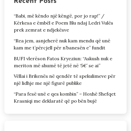
Recent Posts
“Babi, më këndo një këngë, por jo rap!” /
Kërkesa e ëmbël e Poem Blu ndaj Ledri Vulës
prek zemrat e ndjekësve
“Rea jem, asnjeherë nuk kam mendu që unë
kam me t’përcjell për n’banesën e” fundit
BUFI vlerëson Fatos Kryeziun: “Askush nuk e
meriton më shumë të jetë në ‘5€’ se ai”
Vëllai i Brikenës në qendër të spekulimeve për
një lidhje me një figurë publike
“Para fesë unë e qes kombin” – Hoxhë Shefqet
Krasniqi me deklaratë që po bën bujë