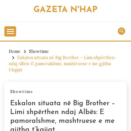
Skip
GAZETA N'HAP
to
content
Home
Showtime
Eskalon situata në Big Brother – Limi shpërthen
ndaj Albës: E pamoralshme, mashtruese e me gjitha
t’kqijat
Showtime
Eskalon situata në Big Brother –
Limi shpërthen ndaj Albës: E
pamoralshme, mashtruese e me
gjitha t’kqijat