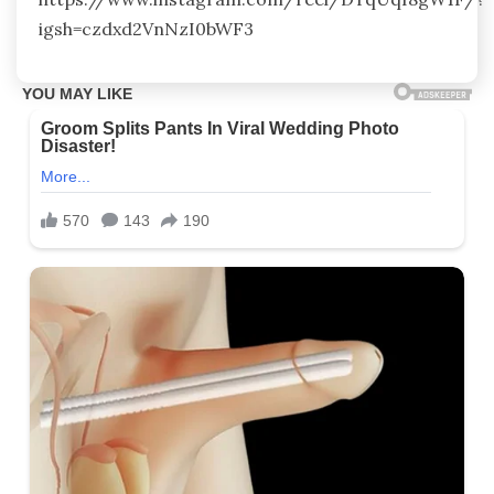
igsh=czdxd2VnNzI0bWF3