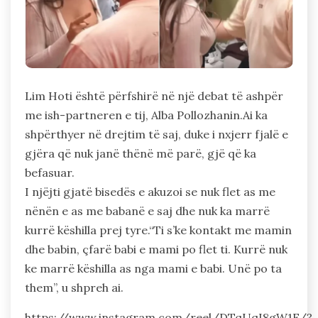
Lim Hoti është përfshirë në një debat të ashpër
me ish-partneren e tij, Alba Pollozhanin.Ai ka
shpërthyer në drejtim të saj, duke i nxjerr fjalë e
gjëra që nuk janë thënë më parë, gjë që ka
befasuar.
I njëjti gjatë bisedës e akuzoi se nuk flet as me
nënën e as me babanë e saj dhe nuk ka marrë
kurrë këshilla prej tyre.“Ti s’ke kontakt me mamin
dhe babin, çfarë babi e mami po flet ti. Kurrë nuk
ke marrë këshilla as nga mami e babi. Unë po ta
them”, u shpreh ai.
https://www.instagram.com/reel/DTqUqI8gW1F/?