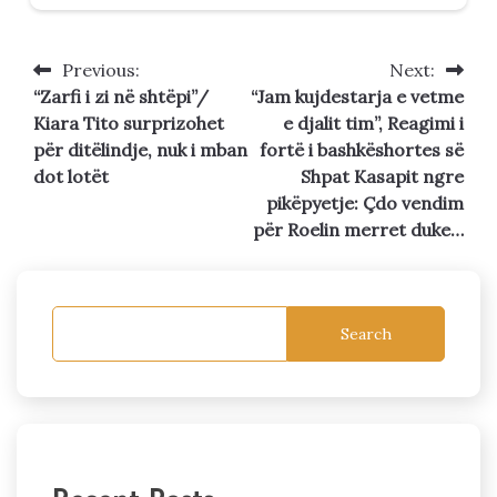
Previous:
Next:
Post
“Zarfi i zi në shtëpi”/
“Jam kujdestarja e vetme
navigation
Kiara Tito surprizohet
e djalit tim”, Reagimi i
për ditëlindje, nuk i mban
fortë i bashkëshortes së
dot lotët
Shpat Kasapit ngre
pikëpyetje: Çdo vendim
për Roelin merret duke…
Search