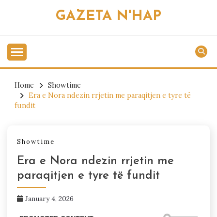
Skip
GAZETA N'HAP
to
content
Home
Showtime
Era e Nora ndezin rrjetin me paraqitjen e tyre të
fundit
Showtime
Era e Nora ndezin rrjetin me
paraqitjen e tyre të fundit
January 4, 2026