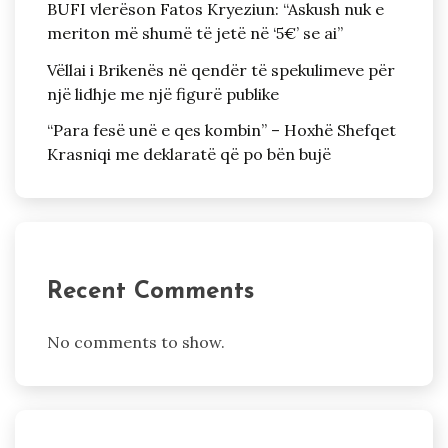
BUFI vlerëson Fatos Kryeziun: “Askush nuk e
meriton më shumë të jetë në ‘5€’ se ai”
Vëllai i Brikenës në qendër të spekulimeve për
një lidhje me një figurë publike
“Para fesë unë e qes kombin” – Hoxhë Shefqet
Krasniqi me deklaratë që po bën bujë
Recent Comments
No comments to show.