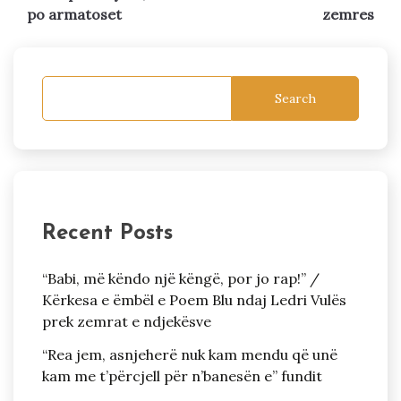
po armatoset
zemres
Search
Recent Posts
“Babi, më këndo një këngë, por jo rap!” /
Kërkesa e ëmbël e Poem Blu ndaj Ledri Vulës
prek zemrat e ndjekësve
“Rea jem, asnjeherë nuk kam mendu që unë
kam me t’përcjell për n’banesën e” fundit