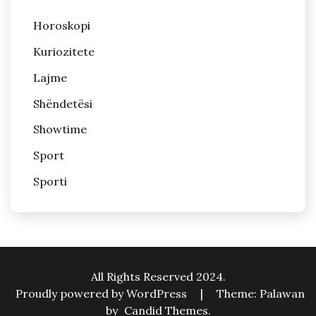
Horoskopi
Kuriozitete
Lajme
Shëndetësi
Showtime
Sport
Sporti
All Rights Reserved 2024.
Proudly powered by WordPress
|
Theme: Palawan
by
Candid Themes
.