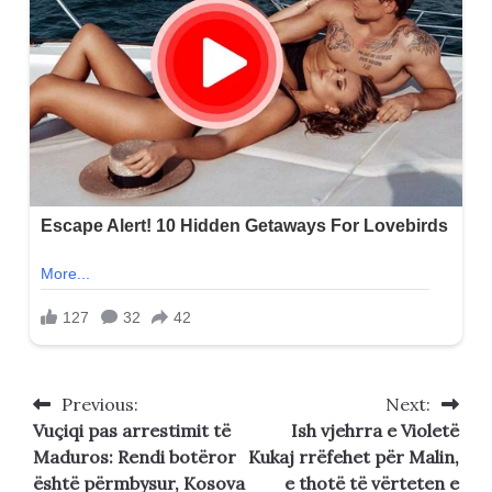
Previous:
Next:
Post
Vuçiqi pas arrestimit të
Ish vjehrra e Violetë
navigation
Maduros: Rendi botëror
Kukaj rrëfehet për Malin,
është përmbysur, Kosova
e thotë të vërteten e