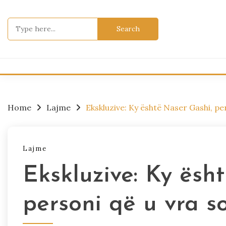
Skip
to
Search
content
for:
Home
Lajme
Ekskluzive: Ky është Naser Gashi, pe
Lajme
Ekskluzive: Ky ësh
personi që u vra s