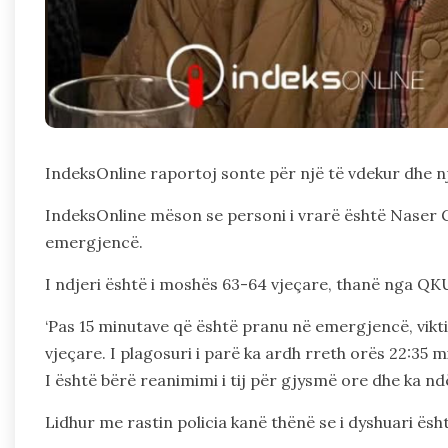
IndeksOnline raportoj sonte për një të vdekur dhe nj
IndeksOnline mëson se personi i vrarë është Naser Gas
emergjencë.
I ndjeri është i moshës 63-64 vjeçare, thanë nga QK
‘Pas 15 minutave që është pranu në emergjencë, vikt
vjeçare. I plagosuri i parë ka ardh rreth orës 22:35 m
I është bërë reanimimi i tij për gjysmë ore dhe ka nd
Lidhur me rastin policia kanë thënë se i dyshuari ës