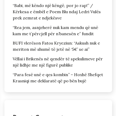
“Babi, më këndo një këngë, por jo rap!” /
Kërkesa e ëmbël e Poem Blu ndaj Ledri Vulës
prek zemrat e ndjekësve
“Rea jem, asnjeherë nuk kam mendu që unë
kam me t’përcjell për n’banesën e” fundit
BUFI vlerëson Fatos Kryeziun: “Askush nuk e
meriton më shumë të jetë në ‘5€’ se ai”
Vëllai i Brikenës në qendër të spekulimeve për
një lidhje me një figurë publike
“Para fesë unë e qes kombin” – Hoxhë Shefqet
Krasniqi me deklaratë që po bën bujë