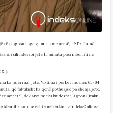
ë të plagosur nga gjuajtja me armë, në Prishtinë.
hi, i cili ndërroi jetë 15 minuta pasi mbërriti në
UK-ja.
ima ka ndërruar jetë. Viktima i përket moshës 63-64
inuta, që faktikisht ka qenë pothuajse pa shenja jete,
ërruar jetë”, deklaroi mjeku kujdestar, Agron Çitaku.
htë identifikuar dhe është në kërkim. /IndeksOnline/