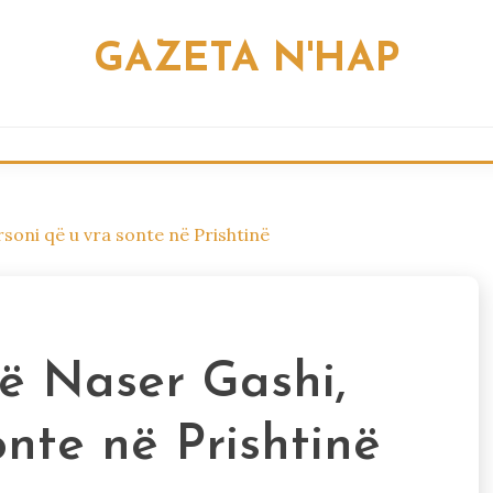
GAZETA N'HAP
rsoni që u vra sonte në Prishtinë
të Naser Gashi,
onte në Prishtinë