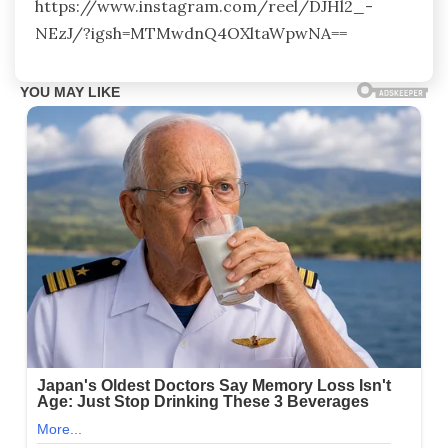
https://www.instagram.com/reel/DJHl2_-
NEzJ/?igsh=MTMwdnQ4OXltaWpwNA==