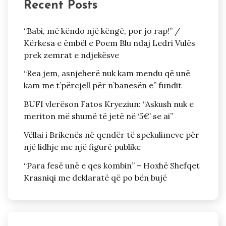
Recent Posts
“Babi, më këndo një këngë, por jo rap!” /
Kërkesa e ëmbël e Poem Blu ndaj Ledri Vulës
prek zemrat e ndjekësve
“Rea jem, asnjeherë nuk kam mendu që unë
kam me t’përcjell për n’banesën e” fundit
BUFI vlerëson Fatos Kryeziun: “Askush nuk e
meriton më shumë të jetë në ‘5€’ se ai”
Vëllai i Brikenës në qendër të spekulimeve për
një lidhje me një figurë publike
“Para fesë unë e qes kombin” – Hoxhë Shefqet
Krasniqi me deklaratë që po bën bujë