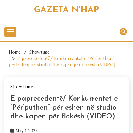
Skip
GAZETA N'HAP
to
content
Home
Showtime
E paprecedentë/ Konkurrentet e “Për’puthen”
përleshen në studio dhe kapen për flokësh (VIDEO)
Showtime
E paprecedentë/ Konkurrentet e
“Për’puthen” përleshen në studio
dhe kapen për flokësh (VIDEO)
May 1, 2025