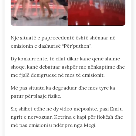
Një situatë e paprecedentë është shënuar në
emisionin e dashurisë “Për’puthen”.
Dy konkurrente, të cilat dikur kanë qenë shumë
shoqe, kanë debatuar ashpër me nënkuptime dhe
me fjalë denigruese në mes të emisionit.
Më pas situata ka degraduar dhe mes tyre ka
patur përplasje fizike.
Siç shihet edhe në dy video mëposhtë, pasi Emi u
ngrit e nervozuar, Ketrina e kapi për flokësh dhe
më pas emisioni u ndërpre nga Megi.