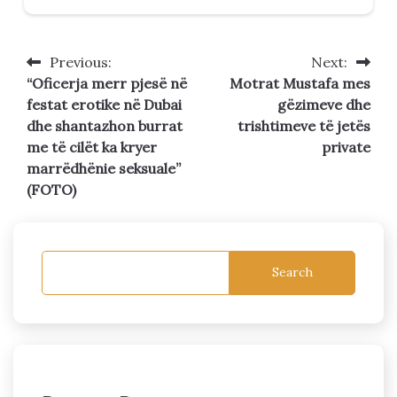
Previous:
Next:
Post
“Oficerja merr pjesë në
Motrat Mustafa mes
navigation
festat erotike në Dubai
gëzimeve dhe
dhe shantazhon burrat
trishtimeve të jetës
me të cilët ka kryer
private
marrëdhënie seksuale”
(FOTO)
Search