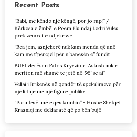
Recent Posts
“Babi, më këndo një këngë, por jo rap!” /
Kërkesa e ëmbël e Poem Blu ndaj Ledri Vulës
prek zemrat e ndjekësve
“Rea jem, asnjeherë nuk kam mendu që unë
kam me t’përcjell për n’banesën e” fundit
BUFI vlerëson Fatos Kryeziun: “Askush nuk e
meriton më shumë të jetë në ‘5€’ se ai”
Vëllai i Brikenës në qendër të spekulimeve për
një lidhje me një figurë publike
“Para fesë unë e qes kombin” – Hoxhë Shefqet
Krasniqi me deklaratë që po bën bujë