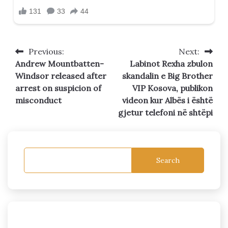
Previous:
Next:
Post
Andrew Mountbatten-
Labinot Rexha zbulon
navigation
Windsor released after
skandalin e Big Brother
arrest on suspicion of
VIP Kosova, publikon
misconduct
videon kur Albës i është
gjetur telefoni në shtëpi
Search