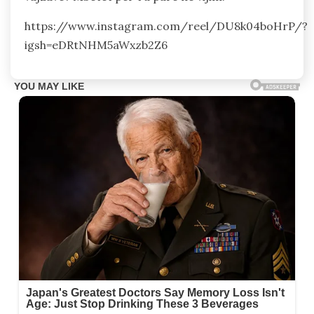
https://www.instagram.com/reel/DU8k04boHrP/?
igsh=eDRtNHM5aWxzb2Z6