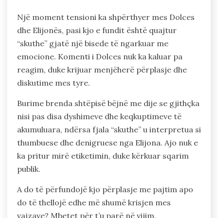
Një moment tensioni ka shpërthyer mes Dolces
dhe Elijonës, pasi kjo e fundit është quajtur
“skuthe” gjatë një bisede të ngarkuar me
emocione. Komenti i Dolces nuk ka kaluar pa
reagim, duke krijuar menjëherë përplasje dhe
diskutime mes tyre.
Burime brenda shtëpisë bëjnë me dije se gjithçka
nisi pas disa dyshimeve dhe keqkuptimeve të
akumuluara, ndërsa fjala “skuthe” u interpretua si
thumbuese dhe denigruese nga Elijona. Ajo nuk e
ka pritur mirë etiketimin, duke kërkuar sqarim
publik.
A do të përfundojë kjo përplasje me pajtim apo
do të thellojë edhe më shumë krisjen mes
vajzave? Mbetet për t’u parë në vijim.