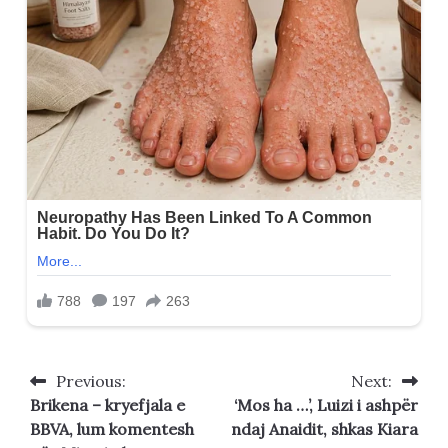
Previous:
Next:
Post
Brikena – kryefjala e
‘Mos ha …’, Luizi i ashpër
navigation
BBVA, lum komentesh
ndaj Anaidit, shkas Kiara