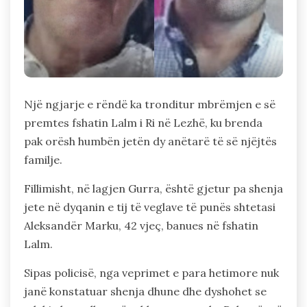
Një ngjarje e rëndë ka tronditur mbrëmjen e së
premtes fshatin Lalm i Ri në Lezhë, ku brenda
pak orësh humbën jetën dy anëtarë të së njëjtës
familje.
Fillimisht, në lagjen Gurra, është gjetur pa shenja
jete në dyqanin e tij të veglave të punës shtetasi
Aleksandër Marku, 42 vjeç, banues në fshatin
Lalm.
Sipas policisë, nga veprimet e para hetimore nuk
janë konstatuar shenja dhune dhe dyshohet se