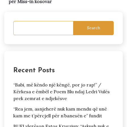
për Miss-in kosovar
Search
Recent Posts
“Babi, më këndo një këngë, por jo rap!” /
Kërkesa e ëmbël e Poem Blu ndaj Ledri Vulës
prek zemrat e ndjekësve
“Rea jem, asnjeherë nuk kam mendu që unë
kam me t’përcjell për n’banesën e” fundit
BUFI vlerëson Fatos Kryeziun: “Askush nuk e