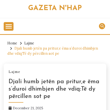
Skip
GAZETA N'HAP
to
content
Home
Lajme
Djali humb jetën pa pritur,e ëma s’duroi dhimbjen
dhe vdiq:Të dy përcillen sot pe
Lajme
Djali humb jetën pa pritur,e ëma
s’duroi dhimbjen dhe vdiq:Të dy
përcillen sot pe
December 21, 2025