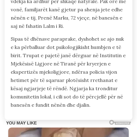
vdekja ka ardhur për shkaqe natyrale. Pak orë më
vonë, familjarët kanë gjetur pa shenja jete edhe
nënën e tij, Prenë Marku, 72 vjeçe, në banesën e
saj në fshatin Lalm i Ri.
Sipas të dhënave paraprake, dyshohet se ajo nuk
e ka përballuar dot psikologjikisht humbjen e të
birit. Trupat e pajetë janë dërguar në Institutin e
Mjekësisë Ligjore në Tiranë për kryerjen e
ekspertizës mjekoligjore, ndërsa policia vijon
hetimet për të sqaruar plotësisht rrethanat e
kësaj ngjarjeje të rëndë. Ngjarja ka tronditur
komunitetin lokal, i cili sot do të përcjellë për në
banesën e fundit nënën dhe djalin.