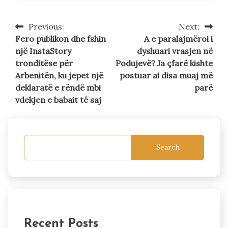
Previous:
Next:
Post
Fero publikon dhe fshin
A e paralajmëroi i
navigation
një InstaStory
dyshuari vrasjen në
tronditëse për
Podujevë? Ja çfarë kishte
Arbenitën, ku jepet një
postuar ai disa muaj më
deklaratë e rëndë mbi
parë
vdekjen e babait të saj
Search
Recent Posts