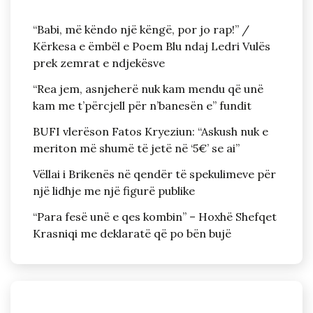
“Babi, më këndo një këngë, por jo rap!” /
Kërkesa e ëmbël e Poem Blu ndaj Ledri Vulës
prek zemrat e ndjekësve
“Rea jem, asnjeherë nuk kam mendu që unë
kam me t’përcjell për n’banesën e” fundit
BUFI vlerëson Fatos Kryeziun: “Askush nuk e
meriton më shumë të jetë në ‘5€’ se ai”
Vëllai i Brikenës në qendër të spekulimeve për
një lidhje me një figurë publike
“Para fesë unë e qes kombin” – Hoxhë Shefqet
Krasniqi me deklaratë që po bën bujë