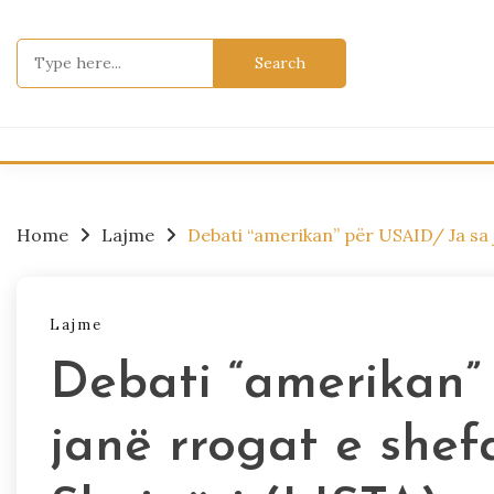
Skip
to
Search
content
for:
Home
Lajme
Debati “amerikan” për USAID/ Ja sa 
Lajme
Debati “amerikan”
janë rrogat e she