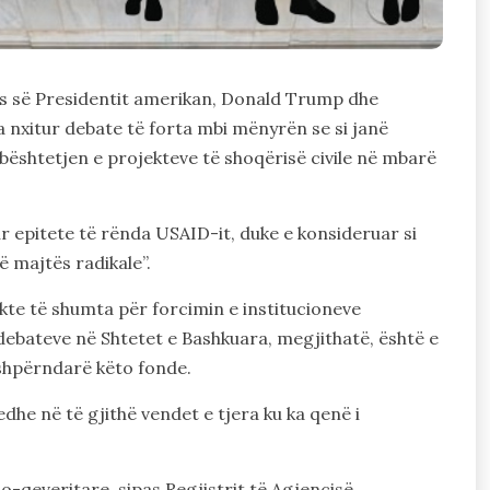
ës së Presidentit amerikan, Donald Trump dhe
nxitur debate të forta mbi mënyrën se si janë
shtetjen e projekteve të shoqërisë civile në mbarë
 epitete të rënda USAID-it, duke e konsideruar si
ë majtës radikale”.
te të shumta për forcimin e institucioneve
 debateve në Shtetet e Bashkuara, megjithatë, është e
 shpërndarë këto fonde.
edhe në të gjithë vendet e tjera ku ka qenë i
o-qeveritare, sipas Regjistrit të Agjencisë