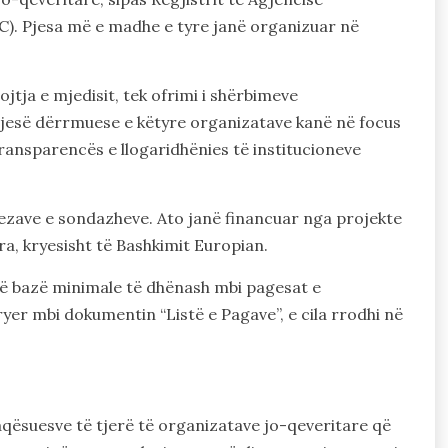
C). Pjesa më e madhe e tyre janë organizuar në
ojtja e mjedisit, tek ofrimi i shërbimeve
pjesë dërrmuese e këtyre organizatave kanë në focus
transparencës e llogaridhënies të institucioneve
ryezave e sondazheve. Ato janë financuar nga projekte
ra, kryesisht të Bashkimit Europian.
një bazë minimale të dhënash mbi pagesat e
ryer mbi dokumentin “Listë e Pagave”, e cila rrodhi në
aqësuesve të tjerë të organizatave jo-qeveritare që