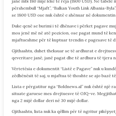
janë mbi 180 mijë lekë të reja (1800 USD). Në tabelë
përshembull “Mjaft”, “Balkan Youth Link Albania-Byla”, 
se 1800 USD ose nuk është e shënuar në dokumentin “
Duke qenë se burimi i të dhënave i përket pagave muj
mos jenë më në atë pozicion, ose pagat mund të kenë
mjaftueshme për të kuptuar trendin e pagesave të d
Gjithashtu, duhet theksuar se të ardhurat e drejtues
qeveritare janë, janë pagat dhe të ardhura të tjera
Vërtetësia e dokumentit “Listë e Pagave” nuk u kund
zëdhënësit të saj, u mjaftua të thoshte se ajo bazë të
Lista e përgatitur nga “Boldnews.al” nuk është një ran
situate garuese mes drejtuesve të OJQ-ve. Megjithat
nga 2 mijë dollar deri në 30 mijë dollar.
Gjithashtu, lista nuk ka qëllim për të ngritur pikëpy