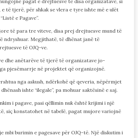
 mungojnë pagat e drejtuesve të disa organizatave, si
e të tjerë, për shkak se vlera e tyre ishte më e ulët
Listë e Pagave”.
ore të para tre viteve, disa prej drejtuesve mund të
 ndryshuar. Megjithatë, të dhënat janë të
rejtuesve të OJQ-ve.
ve dhe anëtarëve të tjerë të organizatave jo-
 nga pjesëmarrje në projektet që organizojnë.
ërshtua nga askush, ndërkohë që qeveria, nëpërmjet
 dhënash ishte “ilegale”, pa mohuar saktësinë e saj.
kim i pagave, pasi qëllimin nuk është krijimi i një
ë, siç konstatohet në tabelë, pagat mujore variojnë
etje mbi burimin e pagesave për OJQ-të. Një diskutim i