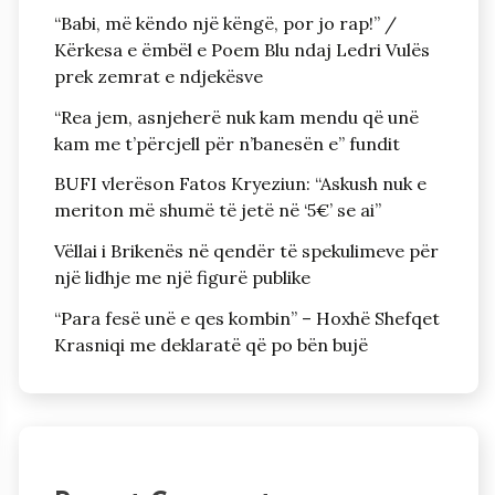
“Babi, më këndo një këngë, por jo rap!” /
Kërkesa e ëmbël e Poem Blu ndaj Ledri Vulës
prek zemrat e ndjekësve
“Rea jem, asnjeherë nuk kam mendu që unë
kam me t’përcjell për n’banesën e” fundit
BUFI vlerëson Fatos Kryeziun: “Askush nuk e
meriton më shumë të jetë në ‘5€’ se ai”
Vëllai i Brikenës në qendër të spekulimeve për
një lidhje me një figurë publike
“Para fesë unë e qes kombin” – Hoxhë Shefqet
Krasniqi me deklaratë që po bën bujë