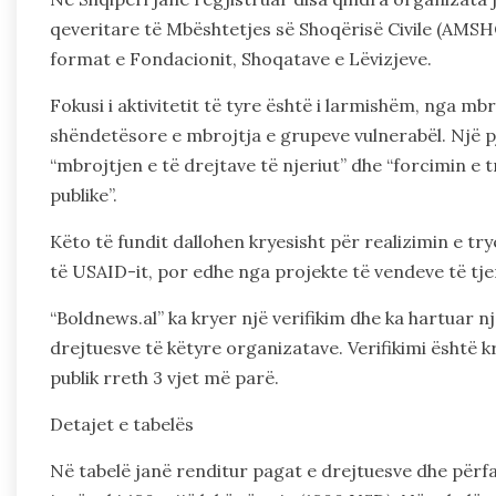
qeveritare të Mbështetjes së Shoqërisë Civile (AMSH
format e Fondacionit, Shoqatave e Lëvizjeve.
Fokusi i aktivitetit të tyre është i larmishëm, nga mbr
shëndetësore e mbrojtja e grupeve vulnerabël. Një 
“mbrojtjen e të drejtave të njeriut” dhe “forcimin e 
publike”.
Këto të fundit dallohen kryesisht për realizimin e t
të USAID-it, por edhe nga projekte të vendeve të tje
“Boldnews.al” ka kryer një verifikim dhe ka hartuar 
drejtuesve të këtyre organizatave. Verifikimi është k
publik rreth 3 vjet më parë.
Detajet e tabelës
Në tabelë janë renditur pagat e drejtuesve dhe përf