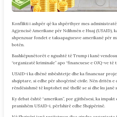
Konflikti i ashpër që ka shpërthyer mes administrat
Agjencisë Amerikane për Ndihmën e Huaj (USAID), ka 
shpenzuar fondet e taksapaguesve amerikanë për mbë
botën.
Bashkëpunëtorët e ngushtë të Trump i kanë vendosur
“organizatë kriminale” apo “financuese e OJQ-ve të t
USAID-i ka dhënë mbështetje dhe ka financuar projek
shqiptare, si edhe për shoqërinë civile. Nën dritën e
rëndësishmë të kuptohet më thellë se si dhe ku janë
Ky debat është “amerikan”, por gjithësesi, ka impakt 
pranishëm USAID-i, përfshirë edhe Shqipërinë.
Në Shqipëri janë regjistruar disa qindra organizata j