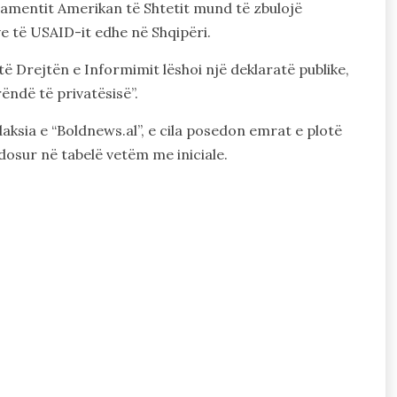
rtamentit Amerikan të Shtetit mund të zbulojë
 të USAID-it edhe në Shqipëri.
të Drejtën e Informimit lëshoi një deklaratë publike,
ëndë të privatësisë”.
aksia e “Boldnews.al”, e cila posedon emrat e plotë
dosur në tabelë vetëm me iniciale.