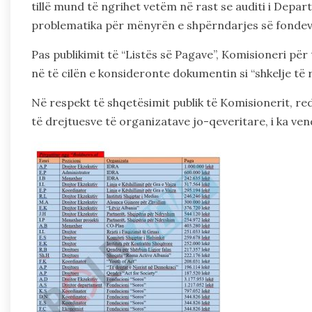
tillë mund të ngrihet vetëm në rast se auditi i Depa
problematika për mënyrën e shpërndarjes së fondeve
Pas publikimit të “Listës së Pagave”, Komisioneri për 
në të cilën e konsideronte dokumentin si “shkelje të r
Në respekt të shqetësimit publik të Komisionerit, red
të drejtuesve të organizatave jo-qeveritare, i ka ven