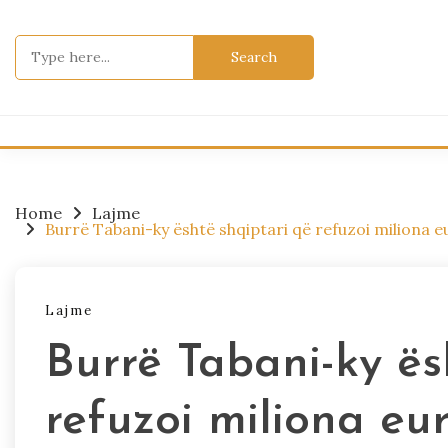
Skip
to
Search
content
for:
Home
Lajme
Burrë Tabani-ky është shqiptari që refuzoi miliona eu
Lajme
Burrë Tabani-ky ës
refuzoi miliona eu