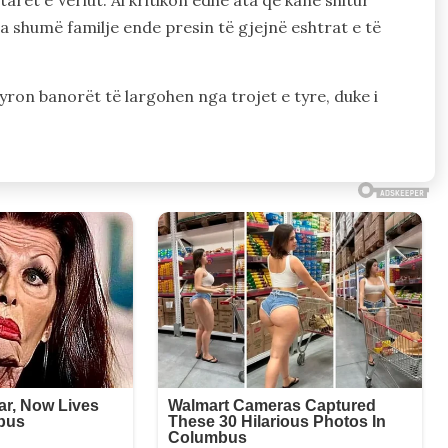
a shumë familje ende presin të gjejnë eshtrat e të
tyron banorët të largohen nga trojet e tyre, duke i