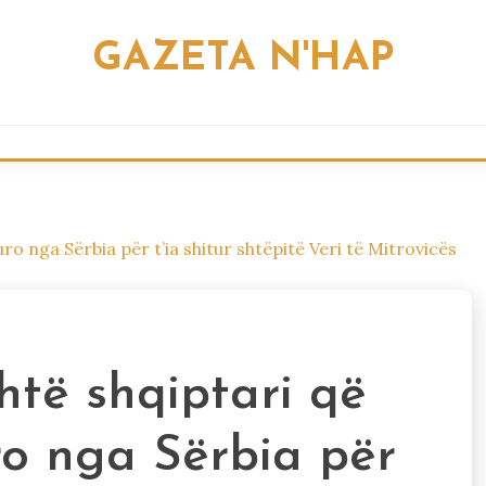
GAZETA N'HAP
ro nga Sërbia për t’ia shitur shtëpitë Veri të Mitrovicës
htë shqiptari që
ro nga Sërbia për