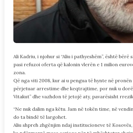
Ali Kadriu, i njohur si “Aliu i pathyeshëm”, është bërë
pasi refuzoi oferta që kalonin vlerën e 1 milion eurove
zona.
Që nga viti 2008, kur ai u pengua të hynte në pronën 
përjetuar arrestime dhe keqtrajtime, por nuk u dorëzu
Vitakut” dhe vazhdon të jetojë aty, pavarësisht rrez
“Ne nuk dalim nga këtu. Jam në tokën time, në vendin 
do ta bindë të largohet.
Aliu shpreh zhgënjim ndaj institucioneve të Kosovës, 
ka ndërmarrë masa serioze për të mbështetur shqiptar