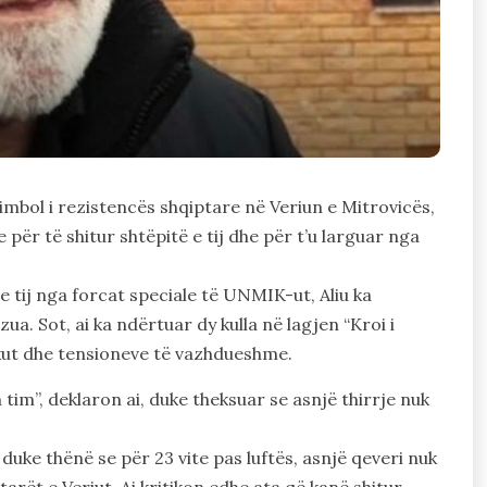
 simbol i rezistencës shqiptare në Veriun e Mitrovicës,
 për të shitur shtëpitë e tij dhe për t’u larguar nga
e tij nga forcat speciale të UNMIK-ut, Aliu ka
a. Sot, ai ka ndërtuar dy kulla në lagjen “Kroi i
ikut dhe tensioneve të vazhdueshme.
tim”, deklaron ai, duke theksuar se asnjë thirrje nuk
duke thënë se për 23 vite pas luftës, asnjë qeveri nuk
ët e Veriut. Ai kritikon edhe ata që kanë shitur