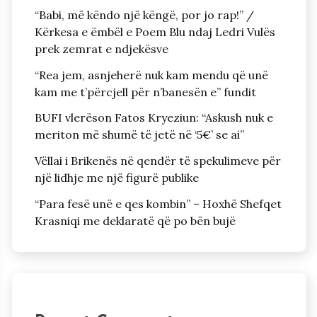
“Babi, më këndo një këngë, por jo rap!” /
Kërkesa e ëmbël e Poem Blu ndaj Ledri Vulës
prek zemrat e ndjekësve
“Rea jem, asnjeherë nuk kam mendu që unë
kam me t’përcjell për n’banesën e” fundit
BUFI vlerëson Fatos Kryeziun: “Askush nuk e
meriton më shumë të jetë në ‘5€’ se ai”
Vëllai i Brikenës në qendër të spekulimeve për
një lidhje me një figurë publike
“Para fesë unë e qes kombin” – Hoxhë Shefqet
Krasniqi me deklaratë që po bën bujë