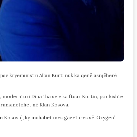
pse kryeministri Albin Kurti nuk ka qenë asnjëherë
oderatori Dina tha se e ka ftuar Kurtin, por kishte
” transmetohet në Klan Kosova.
Klan Kosova], ky muhabet mes gazetares së ‘Oxygen’