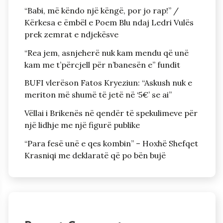
“Babi, më këndo një këngë, por jo rap!” /
Kërkesa e ëmbël e Poem Blu ndaj Ledri Vulës
prek zemrat e ndjekësve
“Rea jem, asnjeherë nuk kam mendu që unë
kam me t’përcjell për n’banesën e” fundit
BUFI vlerëson Fatos Kryeziun: “Askush nuk e
meriton më shumë të jetë në ‘5€’ se ai”
Vëllai i Brikenës në qendër të spekulimeve për
një lidhje me një figurë publike
“Para fesë unë e qes kombin” – Hoxhë Shefqet
Krasniqi me deklaratë që po bën bujë