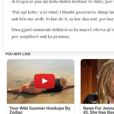
Ai tregoi se pas një kohe kishte kërkuar të vinte, por t
“Pas një kohe, ‘a të vimë’, i thashë gazetares, thuaj ‘n
nuk bën me ardh. Jo kur do ti, as kur dua unë, por kur
Dina gjatë emisionit deklaroi se ka marrë oferta që
por asnjëherë nuk ka pranuar.