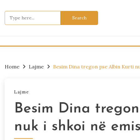
Skip
to
Search
content
for:
Home
Lajme
Besim Dina tregon pse Albin Kurti nu
Lajme
Besim Dina tregon 
nuk i shkoi në emi