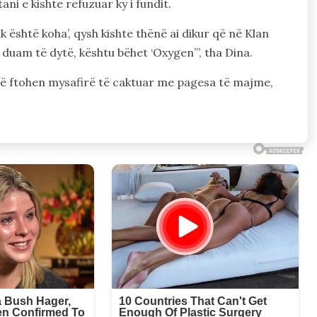
ani e kishte refuzuar ky i fundit.
uk është koha’, qysh kishte thënë ai dikur që në Klan
 duam të dytë, kështu bëhet ‘Oxygen’”, tha Dina.
 të ftohen mysafirë të caktuar me pagesa të majme,