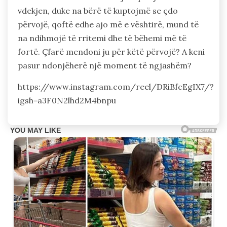
vdekjen, duke na bërë të kuptojmë se çdo
përvojë, qoftë edhe ajo më e vështirë, mund të
na ndihmojë të rritemi dhe të bëhemi më të
fortë. Çfarë mendoni ju për këtë përvojë? A keni
pasur ndonjëherë një moment të ngjashëm?
https://www.instagram.com/reel/DRiBfcEgIX7/?
igsh=a3F0N2lhd2M4bnpu