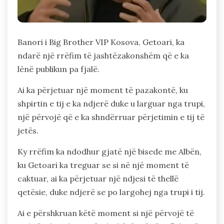
Banori i Big Brother VIP Kosova, Getoari, ka
ndarë një rrëfim të jashtëzakonshëm që e ka
lënë publikun pa fjalë.
Ai ka përjetuar një moment të pazakontë, ku
shpirtin e tij e ka ndjerë duke u larguar nga trupi,
një përvojë që e ka shndërruar përjetimin e tij të
jetës.
Ky rrëfim ka ndodhur gjatë një bisede me Albën,
ku Getoari ka treguar se si në një moment të
caktuar, ai ka përjetuar një ndjesi të thellë
qetësie, duke ndjerë se po largohej nga trupi i tij.
Ai e përshkruan këtë moment si një përvojë të