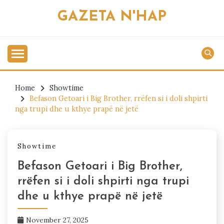
Skip
GAZETA N'HAP
to
content
Home
Showtime
Befason Getoari i Big Brother, rrëfen si i doli shpirti
nga trupi dhe u kthye prapë në jetë
Showtime
Befason Getoari i Big Brother,
rrëfen si i doli shpirti nga trupi
dhe u kthye prapë në jetë
November 27, 2025