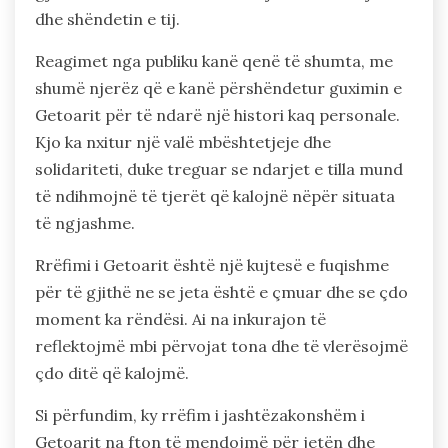
dhe shëndetin e tij.
Reagimet nga publiku kanë qenë të shumta, me
shumë njerëz që e kanë përshëndetur guximin e
Getoarit për të ndarë një histori kaq personale.
Kjo ka nxitur një valë mbështetjeje dhe
solidariteti, duke treguar se ndarjet e tilla mund
të ndihmojnë të tjerët që kalojnë nëpër situata
të ngjashme.
Rrëfimi i Getoarit është një kujtesë e fuqishme
për të gjithë ne se jeta është e çmuar dhe se çdo
moment ka rëndësi. Ai na inkurajon të
reflektojmë mbi përvojat tona dhe të vlerësojmë
çdo ditë që kalojmë.
Si përfundim, ky rrëfim i jashtëzakonshëm i
Getoarit na fton të mendojmë për jetën dhe