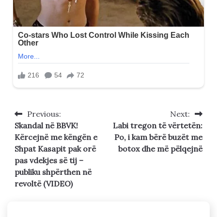
Previous:
Next:
Post
Skandal në BBVK!
Labi tregon të vërtetën:
navigation
Kërcejnë me këngën e
Po, i kam bërë buzët me
Shpat Kasapit pak orë
botox dhe më pëlqejnë
pas vdekjes së tij –
publiku shpërthen në
revoltë (VIDEO)