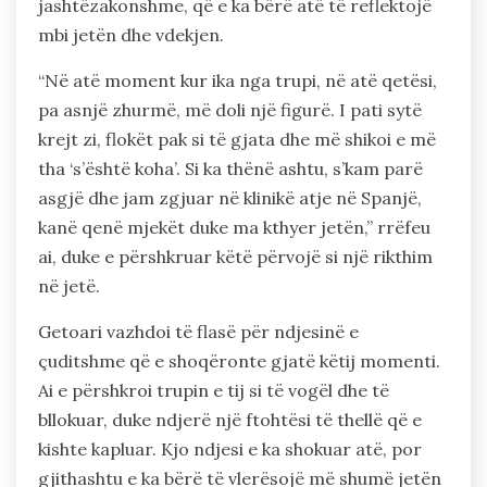
jashtëzakonshme, që e ka bërë atë të reflektojë
mbi jetën dhe vdekjen.
“Në atë moment kur ika nga trupi, në atë qetësi,
pa asnjë zhurmë, më doli një figurë. I pati sytë
krejt zi, flokët pak si të gjata dhe më shikoi e më
tha ‘s’është koha’. Si ka thënë ashtu, s’kam parë
asgjë dhe jam zgjuar në klinikë atje në Spanjë,
kanë qenë mjekët duke ma kthyer jetën,” rrëfeu
ai, duke e përshkruar këtë përvojë si një rikthim
në jetë.
Getoari vazhdoi të flasë për ndjesinë e
çuditshme që e shoqëronte gjatë këtij momenti.
Ai e përshkroi trupin e tij si të vogël dhe të
bllokuar, duke ndjerë një ftohtësi të thellë që e
kishte kapluar. Kjo ndjesi e ka shokuar atë, por
gjithashtu e ka bërë të vlerësojë më shumë jetën