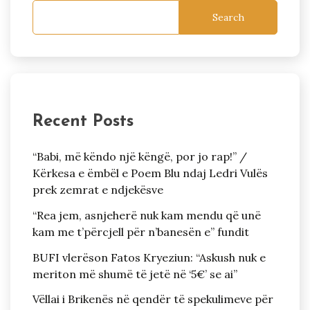
Search
Recent Posts
“Babi, më këndo një këngë, por jo rap!” /
Kërkesa e ëmbël e Poem Blu ndaj Ledri Vulës
prek zemrat e ndjekësve
“Rea jem, asnjeherë nuk kam mendu që unë
kam me t’përcjell për n’banesën e” fundit
BUFI vlerëson Fatos Kryeziun: “Askush nuk e
meriton më shumë të jetë në ‘5€’ se ai”
Vëllai i Brikenës në qendër të spekulimeve për