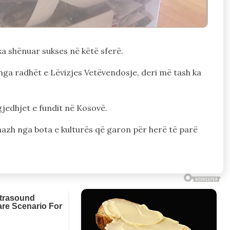
ka shënuar sukses në këtë sferë.
nga radhët e Lëvizjes Vetëvendosje, deri më tash ka
gjedhjet e fundit në Kosovë.
nazh nga bota e kulturës që garon për herë të parë