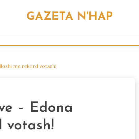
GAZETA N'HAP
lloshi me rekord votash!
eve – Edona
d votash!