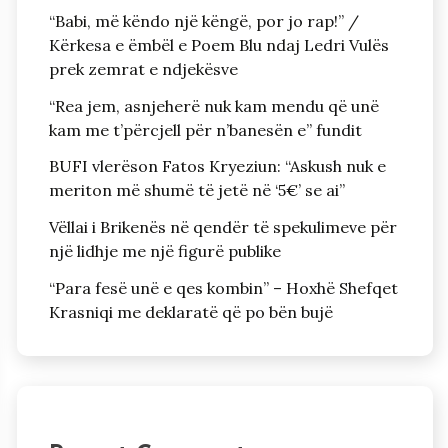
“Babi, më këndo një këngë, por jo rap!” /
Kërkesa e ëmbël e Poem Blu ndaj Ledri Vulës
prek zemrat e ndjekësve
“Rea jem, asnjeherë nuk kam mendu që unë
kam me t’përcjell për n’banesën e” fundit
BUFI vlerëson Fatos Kryeziun: “Askush nuk e
meriton më shumë të jetë në ‘5€’ se ai”
Vëllai i Brikenës në qendër të spekulimeve për
një lidhje me një figurë publike
“Para fesë unë e qes kombin” – Hoxhë Shefqet
Krasniqi me deklaratë që po bën bujë