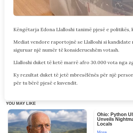
Këngëtarja Edona Llalloshi tanimë pjesë e politikës, 
Mediat vendore raportojnë se Llalloshi si kandidate 
siguruar një numër të konsiderueshëm votash.
Llalloshi duket të ketë marrë afro 30.000 vota nga z
Ky rezultat duket të jetë mbresëlënës për një perso
për tu bërë pjesë e kuvendit.