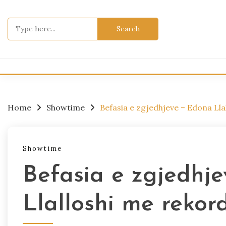
Skip
to
Search
content
for:
Home
Showtime
Befasia e zgjedhjeve – Edona Lla
Showtime
Befasia e zgjedhj
Llalloshi me rekor