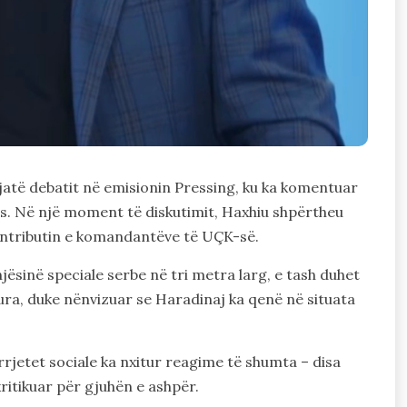
jatë debatit në emisionin Pressing, ku ka komentuar
ës. Në një moment të diskutimit, Haxhiu shpërtheu
 kontributin e komandantëve të UÇK-së.
jësinë speciale serbe në tri metra larg, e tash duhet
tura, duke nënvizuar se Haradinaj ka qenë në situata
rrjetet sociale ka nxitur reagime të shumta – disa
kritikuar për gjuhën e ashpër.