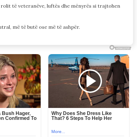
rolit të veteranëve, luftës dhe mënyrës si trajtohen
tral, më të butë ose më të ashpër.