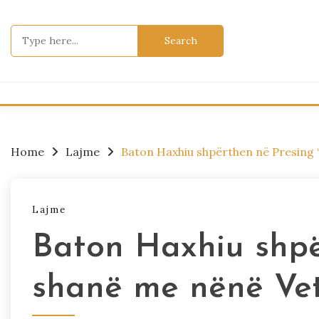
Skip
to
Search
content
for:
Home
Lajme
Baton Haxhiu shpërthen në Presing 
Lajme
Baton Haxhiu shpë
shanë me nënë Vet