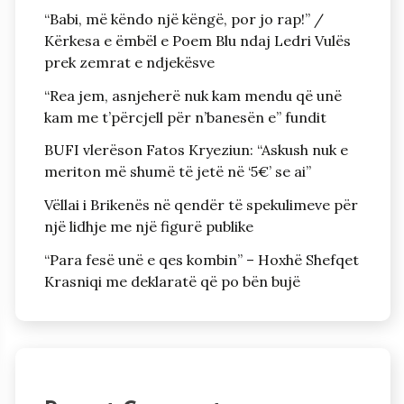
“Babi, më këndo një këngë, por jo rap!” /
Kërkesa e ëmbël e Poem Blu ndaj Ledri Vulës
prek zemrat e ndjekësve
“Rea jem, asnjeherë nuk kam mendu që unë
kam me t’përcjell për n’banesën e” fundit
BUFI vlerëson Fatos Kryeziun: “Askush nuk e
meriton më shumë të jetë në ‘5€’ se ai”
Vëllai i Brikenës në qendër të spekulimeve për
një lidhje me një figurë publike
“Para fesë unë e qes kombin” – Hoxhë Shefqet
Krasniqi me deklaratë që po bën bujë