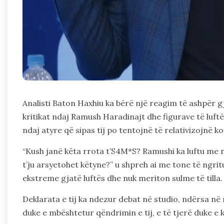
Analisti Baton Haxhiu ka bërë një reagim të ashpër g
kritikat ndaj Ramush Haradinajt dhe figurave të luft
ndaj atyre që sipas tij po tentojnë të relativizojnë
“Kush janë këta rrota t’S4M*S? Ramushi ka luftu me n
t’ju arsyetohet këtyne?” u shpreh ai me tone të ngri
ekstreme gjatë luftës dhe nuk meriton sulme të tilla.
Deklarata e tij ka ndezur debat në studio, ndërsa në 
duke e mbështetur qëndrimin e tij, e të tjerë duke e 