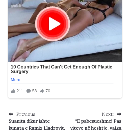
Previous:
Next:
Post
Suanita dikur ishte
“E pabesueshme! Pas
navigation
kunata e Ramiz Lladrovit,
viteve në heshtje, vajza