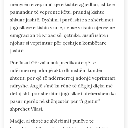
mënyrën e veprimit që e kishte zgjedhur, ishte e
pamundur të vepronte këtu, prandaj kishte
shkuar jashtë. Dyshimi i parë ishte se shërbimet
jugosllave e kishin vrarë, sepse vrisnin njerëz në
emigracion të Kroacisë, çetnikë. Jusufi ishte i
njohur si veprimtar për çështjen kombëtare
jashtë.
Por Jusuf Gërvalla nuk predikonte që të
ndërmerrej ndonjë akt i dhunshëm kundër
shtetit, por që të ndërmerrej ndonjë veprimtari
ndryshe. Asgjë s’më ka rënë të dëgjoj diçka më
detajisht, por shërbimi jugosllav i atëhershëm ka
pasur njerëz në shënjestër për t’i gjetur”,
shprehet Vllasi.
Madje, ai thotë se shërbimi i punëve të