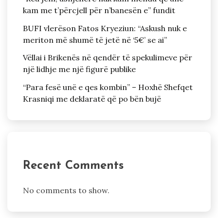
kam me t’përcjell për n’banesën e” fundit
BUFI vlerëson Fatos Kryeziun: “Askush nuk e
meriton më shumë të jetë në ‘5€’ se ai”
Vëllai i Brikenës në qendër të spekulimeve për
një lidhje me një figurë publike
“Para fesë unë e qes kombin” – Hoxhë Shefqet
Krasniqi me deklaratë që po bën bujë
Recent Comments
No comments to show.