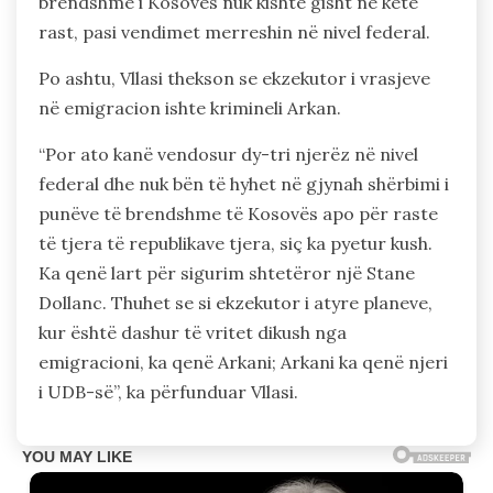
brendshme i Kosovës nuk kishte gisht në këtë
rast, pasi vendimet merreshin në nivel federal.
Po ashtu, Vllasi thekson se ekzekutor i vrasjeve
në emigracion ishte krimineli Arkan.
“Por ato kanë vendosur dy-tri njerëz në nivel
federal dhe nuk bën të hyhet në gjynah shërbimi i
punëve të brendshme të Kosovës apo për raste
të tjera të republikave tjera, siç ka pyetur kush.
Ka qenë lart për sigurim shtetëror një Stane
Dollanc. Thuhet se si ekzekutor i atyre planeve,
kur është dashur të vritet dikush nga
emigracioni, ka qenë Arkani; Arkani ka qenë njeri
i UDB-së”, ka përfunduar Vllasi.