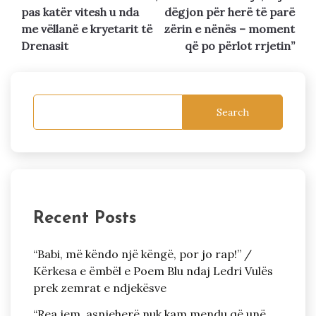
pas katër vitesh u nda
dëgjon për herë të parë
me vëllanë e kryetarit të
zërin e nënës – moment
Drenasit
që po përlot rrjetin”
Search
Recent Posts
“Babi, më këndo një këngë, por jo rap!” /
Kërkesa e ëmbël e Poem Blu ndaj Ledri Vulës
prek zemrat e ndjekësve
“Rea jem, asnjeherë nuk kam mendu që unë