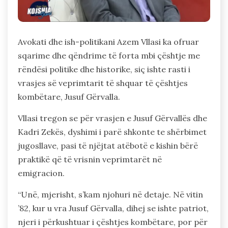
Avokati dhe ish-politikani Azem Vllasi ka ofruar
sqarime dhe qëndrime të forta mbi çështje me
rëndësi politike dhe historike, siç ishte rasti i
vrasjes së veprimtarit të shquar të çështjes
kombëtare, Jusuf Gërvalla.
Vllasi tregon se për vrasjen e Jusuf Gërvallës dhe
Kadri Zekës, dyshimi i parë shkonte te shërbimet
jugosllave, pasi të njëjtat atëbotë e kishin bërë
praktikë që të vrisnin veprimtarët në
emigracion.
“Unë, mjerisht, s’kam njohuri në detaje. Në vitin
’82, kur u vra Jusuf Gërvalla, dihej se ishte patriot,
njeri i përkushtuar i çështjes kombëtare, por për