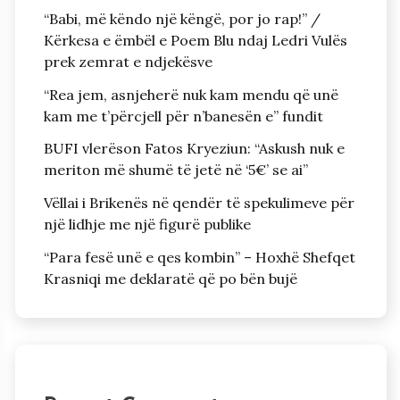
“Babi, më këndo një këngë, por jo rap!” /
Kërkesa e ëmbël e Poem Blu ndaj Ledri Vulës
prek zemrat e ndjekësve
“Rea jem, asnjeherë nuk kam mendu që unë
kam me t’përcjell për n’banesën e” fundit
BUFI vlerëson Fatos Kryeziun: “Askush nuk e
meriton më shumë të jetë në ‘5€’ se ai”
Vëllai i Brikenës në qendër të spekulimeve për
një lidhje me një figurë publike
“Para fesë unë e qes kombin” – Hoxhë Shefqet
Krasniqi me deklaratë që po bën bujë