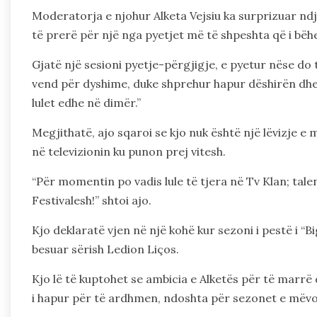
Moderatorja e njohur Alketa Vejsiu ka surprizuar ndj
të prerë për një nga pyetjet më të shpeshta që i bëhe
Gjatë një sesioni pyetje-përgjigje, e pyetur nëse do
vend për dyshime, duke shprehur hapur dëshirën dhe s
lulet edhe në dimër.”
Megjithatë, ajo sqaroi se kjo nuk është një lëvizje
në televizionin ku punon prej vitesh.
“Për momentin po vadis lule të tjera në Tv Klan; tal
Festivalesh!” shtoi ajo.
Kjo deklaratë vjen në një kohë kur sezoni i pestë i “Bi
besuar sërish Ledion Liços.
Kjo lë të kuptohet se ambicia e Alketës për të marr
i hapur për të ardhmen, ndoshta për sezonet e mëv