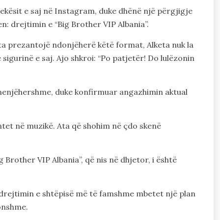
ekësit e saj në Instagram, duke dhënë një përgjigje
n: drejtimin e “Big Brother VIP Albania”.
 ta prezantojë ndonjëherë këtë format, Alketa nuk la
igurinë e saj. Ajo shkroi: “Po patjetër! Do lulëzonin
 e menjëhershme, duke konfirmuar angazhimin aktual
entet në muzikë. Ata që shohim në çdo skenë
g Brother VIP Albania”, që nis në dhjetor, i është
ë drejtimin e shtëpisë më të famshme mbetet një plan
onshme.