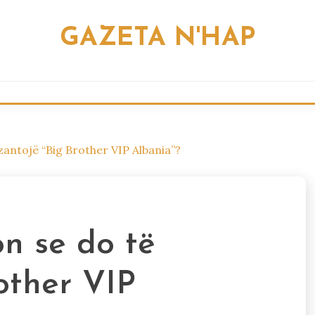
GAZETA N'HAP
zantojë “Big Brother VIP Albania”?
on se do të
other VIP