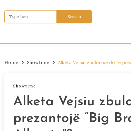
Skip
to
Search
content
for:
Home
Showtime
Alketa Vejsiu zbulon se do të pre
Showtime
Alketa Vejsiu zbul
prezantojë “Big Br