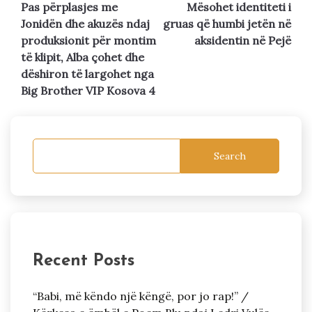
Pas përplasjes me
Mësohet identiteti i
navigation
Jonidën dhe akuzës ndaj
gruas që humbi jetën në
produksionit për montim
aksidentin në Pejë
të klipit, Alba çohet dhe
dëshiron të largohet nga
Big Brother VIP Kosova 4
Search
Recent Posts
“Babi, më këndo një këngë, por jo rap!” /