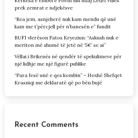
Kërkesa e ëmbël e Poem Blu ndaj Ledri Vulës
prek zemrat e ndjekësve
“Rea jem, asnjeherë nuk kam mendu që unë
kam me t’përcjell për n’banesën e” fundit
BUFI vlerëson Fatos Kryeziun: “Askush nuk e
meriton më shumë të jetë në ‘5€’ se ai”
Vëllai i Brikenës në qendër të spekulimeve për
një lidhje me një figurë publike
“Para fesë unë e qes kombin” – Hoxhë Shefqet
Krasniqi me deklaratë që po bën bujë
Recent Comments