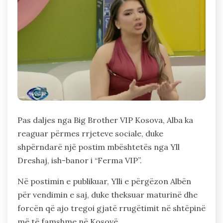
Pas daljes nga Big Brother VIP Kosova, Alba ka
reaguar përmes rrjeteve sociale, duke
shpërndarë një postim mbështetës nga Yll
Dreshaj, ish-banor i “Ferma VIP”.
Në postimin e publikuar, Ylli e përgëzon Albën
për vendimin e saj, duke theksuar maturinë dhe
forcën që ajo tregoi gjatë rrugëtimit në shtëpinë
më të famshme në Kosovë.