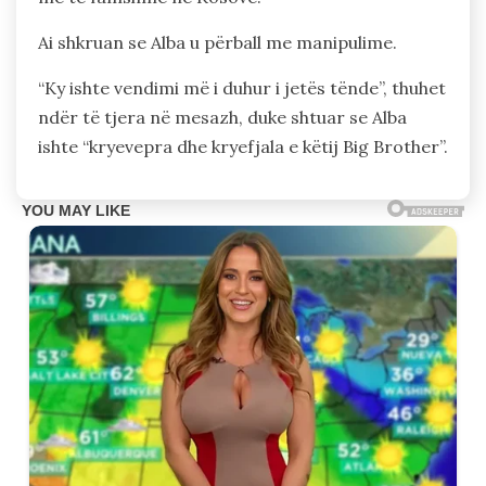
Ai shkruan se Alba u përball me manipulime.
“Ky ishte vendimi më i duhur i jetës tënde”, thuhet
ndër të tjera në mesazh, duke shtuar se Alba
ishte “kryevepra dhe kryefjala e këtij Big Brother”.