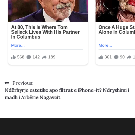
Previous:
Post
Ndërhyrje estetike apo filtrat e iPhone-it? Ndryshimi i
navigation
madh i Arbërie Nagavcit