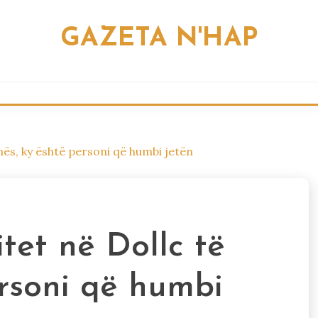
GAZETA N'HAP
inës, ky është personi që humbi jetën
tet në Dollc të
ersoni që humbi