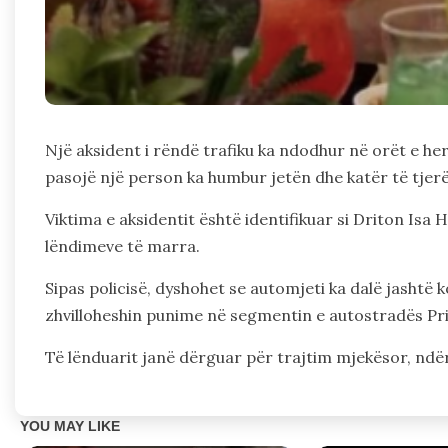
Një aksident i rëndë trafiku ka ndodhur në orët e her
pasojë një person ka humbur jetën dhe katër të tjer
Viktima e aksidentit është identifikuar si Driton Isa Ha
lëndimeve të marra.
Sipas policisë, dyshohet se automjeti ka dalë jashtë 
zhvilloheshin punime në segmentin e autostradës Pri
Të lënduarit janë dërguar për trajtim mjekësor, ndër