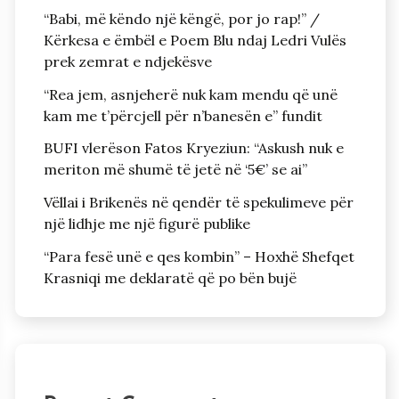
“Babi, më këndo një këngë, por jo rap!” /
Kërkesa e ëmbël e Poem Blu ndaj Ledri Vulës
prek zemrat e ndjekësve
“Rea jem, asnjeherë nuk kam mendu që unë
kam me t’përcjell për n’banesën e” fundit
BUFI vlerëson Fatos Kryeziun: “Askush nuk e
meriton më shumë të jetë në ‘5€’ se ai”
Vëllai i Brikenës në qendër të spekulimeve për
një lidhje me një figurë publike
“Para fesë unë e qes kombin” – Hoxhë Shefqet
Krasniqi me deklaratë që po bën bujë