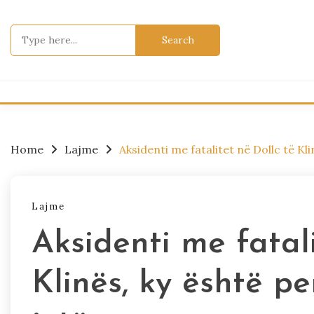
Skip
to
Search
content
for:
Home
Lajme
Aksidenti me fatalitet në Dollc të Kl
Lajme
Aksidenti me fatali
Klinës, ky është p