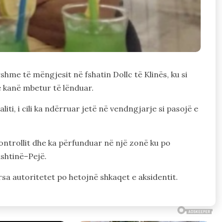
shme të mëngjesit në fshatin Dollc të Klinës, ku si
ë kanë mbetur të lënduar.
liti, i cili ka ndërruar jetë në vendngjarje si pasojë e
kontrollit dhe ka përfunduar në një zonë ku po
shtinë–Pejë.
sa autoritetet po hetojnë shkaqet e aksidentit.