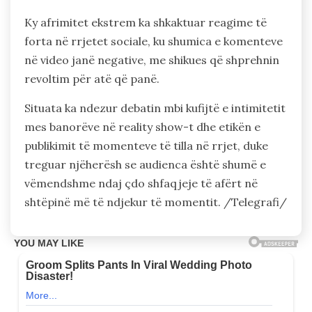
Ky afrimitet ekstrem ka shkaktuar reagime të
forta në rrjetet sociale, ku shumica e komenteve
në video janë negative, me shikues që shprehnin
revoltim për atë që panë.
Situata ka ndezur debatin mbi kufijtë e intimitetit
mes banorëve në reality show-t dhe etikën e
publikimit të momenteve të tilla në rrjet, duke
treguar njëherësh se audienca është shumë e
vëmendshme ndaj çdo shfaqjeje të afërt në
shtëpinë më të ndjekur të momentit. /Telegrafi/