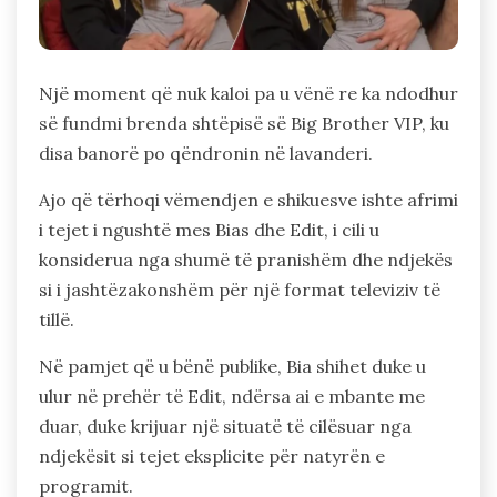
Një moment që nuk kaloi pa u vënë re ka ndodhur
së fundmi brenda shtëpisë së Big Brother VIP, ku
disa banorë po qëndronin në lavanderi.
Ajo që tërhoqi vëmendjen e shikuesve ishte afrimi
i tejet i ngushtë mes Bias dhe Edit, i cili u
konsiderua nga shumë të pranishëm dhe ndjekës
si i jashtëzakonshëm për një format televiziv të
tillë.
Në pamjet që u bënë publike, Bia shihet duke u
ulur në prehër të Edit, ndërsa ai e mbante me
duar, duke krijuar një situatë të cilësuar nga
ndjekësit si tejet eksplicite për natyrën e
programit.