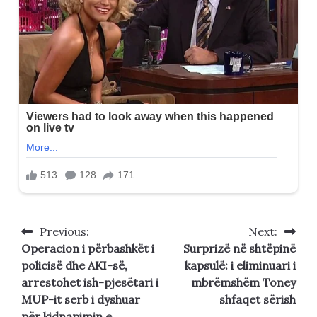
Previous:
Next:
Post
Operacion i përbashkët i
Surprizë në shtëpinë
navigation
policisë dhe AKI-së,
kapsulë: i eliminuari i
arrestohet ish-pjesëtari i
mbrëmshëm Toney
MUP-it serb i dyshuar
shfaqet sërish
për kidnapimin e