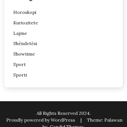
Horoskopi
Kuriozitete
Lajme
Shëndetësi
Showtime
Sport
Sporti
All Rights Reserved 2024.
Proudly powered by WordPress
|
Theme: Palawan
by
Candid Themes
.