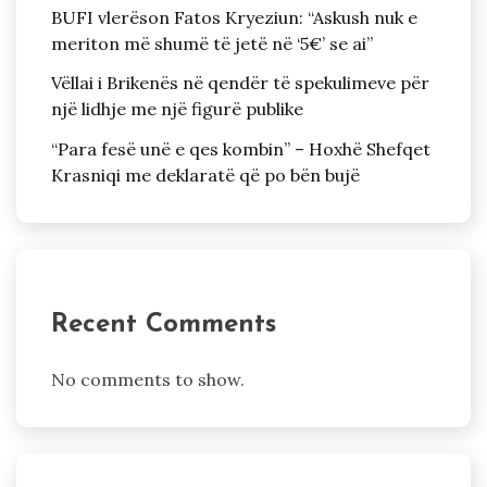
BUFI vlerëson Fatos Kryeziun: “Askush nuk e
meriton më shumë të jetë në ‘5€’ se ai”
Vëllai i Brikenës në qendër të spekulimeve për
një lidhje me një figurë publike
“Para fesë unë e qes kombin” – Hoxhë Shefqet
Krasniqi me deklaratë që po bën bujë
Recent Comments
No comments to show.