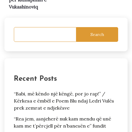
Vukashinoviq
Search
Recent Posts
“Babi, më këndo një këngë, por jo rap!” /
Kërkesa e ëmbël e Poem Blu ndaj Ledri Vulës
prek zemrat e ndjekësve
“Rea jem, asnjeherë nuk kam mendu që unë
kam me t’përcjell për n’banesën e” fundit