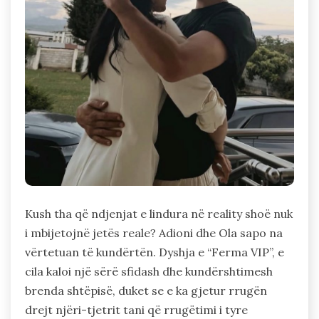
Kush tha që ndjenjat e lindura në reality shoë nuk
i mbijetojnë jetës reale? Adioni dhe Ola sapo na
vërtetuan të kundërtën. Dyshja e “Ferma VIP”, e
cila kaloi një sërë sfidash dhe kundërshtimesh
brenda shtëpisë, duket se e ka gjetur rrugën
drejt njëri-tjetrit tani që rrugëtimi i tyre