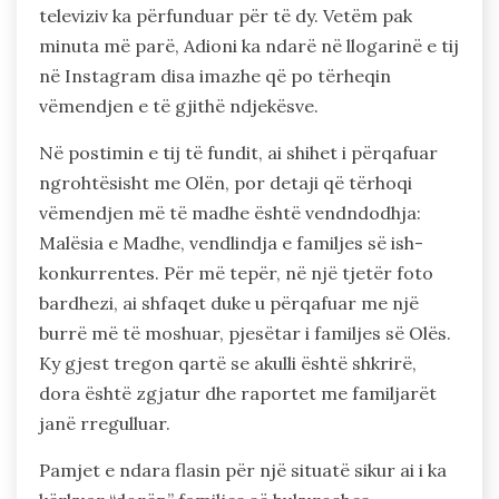
televiziv ka përfunduar për të dy. Vetëm pak
minuta më parë, Adioni ka ndarë në llogarinë e tij
në Instagram disa imazhe që po tërheqin
vëmendjen e të gjithë ndjekësve.
Në postimin e tij të fundit, ai shihet i përqafuar
ngrohtësisht me Olën, por detaji që tërhoqi
vëmendjen më të madhe është vendndodhja:
Malësia e Madhe, vendlindja e familjes së ish-
konkurrentes. Për më tepër, në një tjetër foto
bardhezi, ai shfaqet duke u përqafuar me një
burrë më të moshuar, pjesëtar i familjes së Olës.
Ky gjest tregon qartë se akulli është shkrirë,
dora është zgjatur dhe raportet me familjarët
janë rregulluar.
Pamjet e ndara flasin për një situatë sikur ai i ka