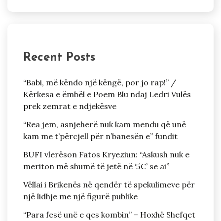
Recent Posts
“Babi, më këndo një këngë, por jo rap!” /
Kërkesa e ëmbël e Poem Blu ndaj Ledri Vulës
prek zemrat e ndjekësve
“Rea jem, asnjeherë nuk kam mendu që unë
kam me t’përcjell për n’banesën e” fundit
BUFI vlerëson Fatos Kryeziun: “Askush nuk e
meriton më shumë të jetë në ‘5€’ se ai”
Vëllai i Brikenës në qendër të spekulimeve për
një lidhje me një figurë publike
“Para fesë unë e qes kombin” – Hoxhë Shefqet