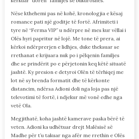
kërkuar “dorën” familjes së bukuroshes.
Nëse kthehemi pas në kohë, kronologjia e kësaj
romance pati një goditje të fortë. Afrimiteti i
tyre në “Ferma VIP” u ndërpre në mes kur vëllai i
Olës hyri papritur në lojë. Me tone të prera, ai
kërkoi ndërprerjen e lidhjes, duke theksuar se
rrethanat e krijuara nuk po i pëlqenin familjes
dhe se prindërit po e përjetonin keq këtë situatë
jashtë. Ky presion e detyroi Olën të tërhiqej me
lot në sy brenda formatit dhe të kërkonte
distancim, ndërsa Adioni doli nga loja pas një
televotimi të fortë, i ndjekur më vonë edhe nga
vetë Ola.
Megjithatë, koha jashtë kamerave paska bërë të
veten. Adioni ka udhëtuar drejt Malësisë së
Madhe për t’u takuar nga afër me rrethin e Olës