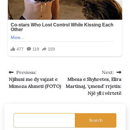
Previous:
Next:
Post
Njihuni me dy vajzat e
Mbesa e Shyhretes, Elira
navigation
Mimoza Ahmeti (FOTO)
Martinaj, ‘çmend’ rrjetin:
Një yll i vërtetë
Search