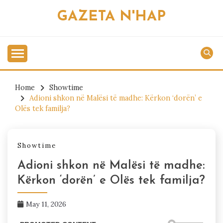
Skip
GAZETA N'HAP
to
content
Home
Showtime
Adioni shkon në Malësi të madhe: Kërkon ‘dorën’ e
Olës tek familja?
Showtime
Adioni shkon në Malësi të madhe:
Kërkon ‘dorën’ e Olës tek familja?
May 11, 2026