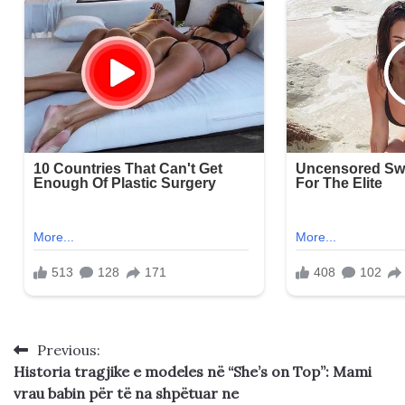
Previous:
Post
Historia tragjike e modeles në “She’s on Top”: Mami
navigation
vrau babin për të na shpëtuar ne