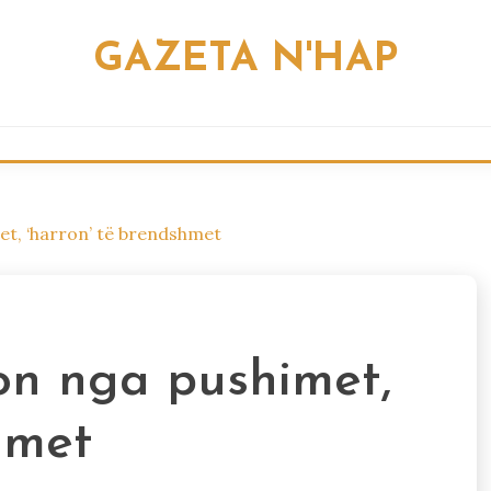
GAZETA N'HAP
et, ‘harron’ të brendshmet
on nga pushimet,
hmet