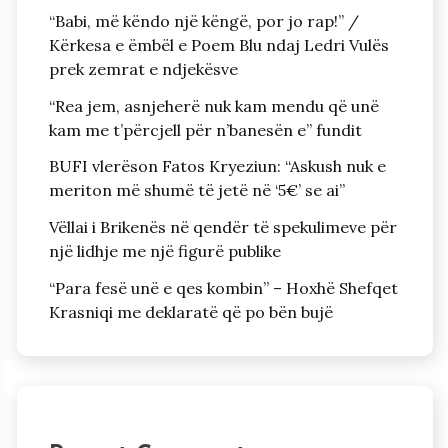
“Babi, më këndo një këngë, por jo rap!” /
Kërkesa e ëmbël e Poem Blu ndaj Ledri Vulës
prek zemrat e ndjekësve
“Rea jem, asnjeherë nuk kam mendu që unë
kam me t’përcjell për n’banesën e” fundit
BUFI vlerëson Fatos Kryeziun: “Askush nuk e
meriton më shumë të jetë në ‘5€’ se ai”
Vëllai i Brikenës në qendër të spekulimeve për
një lidhje me një figurë publike
“Para fesë unë e qes kombin” – Hoxhë Shefqet
Krasniqi me deklaratë që po bën bujë