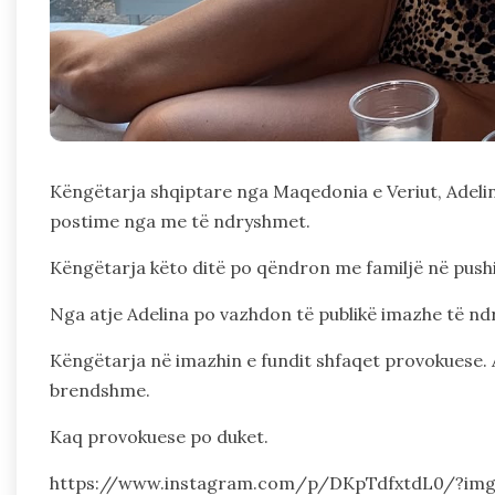
Këngëtarja shqiptare nga Maqedonia e Veriut, Adelina
postime nga me të ndryshmet.
Këngëtarja këto ditë po qëndron me familjë në push
Nga atje Adelina po vazhdon të publikë imazhe të n
Këngëtarja në imazhin e fundit shfaqet provokuese. A
brendshme.
Kaq provokuese po duket.
https://www.instagram.com/p/DKpTdfxtdL0/?im