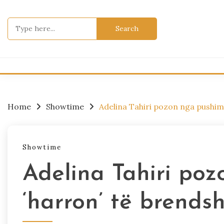
Skip
to
Search
content
for:
Home
Showtime
Adelina Tahiri pozon nga pushim
Showtime
Adelina Tahiri poz
‘harron’ të brends