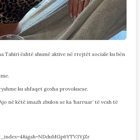
 Tahiri është shumë aktive në rrejtët sociale ku bën
ime.
dryshme ku shfaqet goxha provokuese.
jo në këtë imazh zbulon se ka ‘harruar’ të vesh të
g_index=4&igsh=NDduMGp6YTV3YjZr