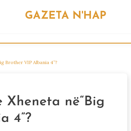
GAZETA N'HAP
ig Brother VIP Albania 4”?
e Xheneta në“Big
a 4”?