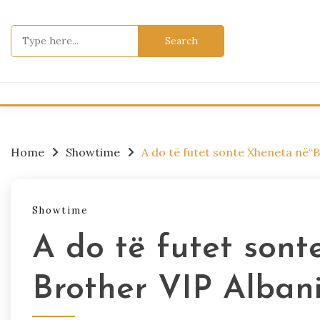
Skip
to
Search
content
for:
Home
Showtime
A do të futet sonte Xheneta në“B
Showtime
A do të futet sont
Brother VIP Albani