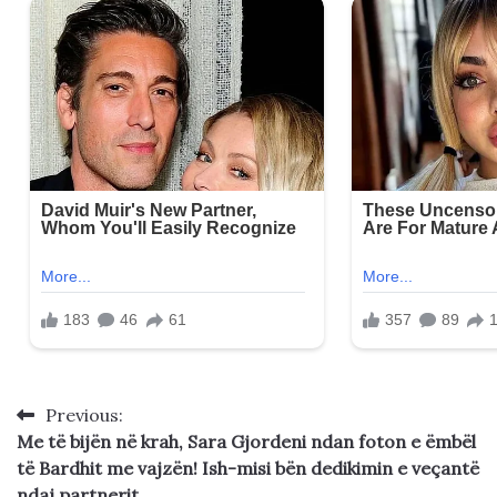
Previous:
Post
Me të bijën në krah, Sara Gjordeni ndan foton e ëmbël
navigation
të Bardhit me vajzën! Ish-misi bën dedikimin e veçantë
ndaj partnerit