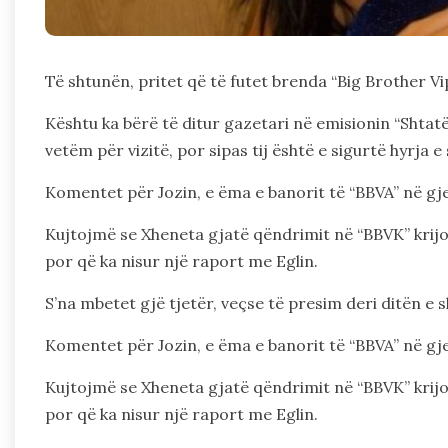
Të shtunën, pritet që të futet brenda “Big Brother V
Kështu ka bërë të ditur gazetari në emisionin “Shtatë”
vetëm për vizitë, por sipas tij është e sigurtë hyrja e 
Komentet për Jozin, e ëma e banorit të “BBVA” në gj
Kujtojmë se Xheneta gjatë qëndrimit në “BBVK” krijoi l
por që ka nisur një raport me Eglin.
S’na mbetet gjë tjetër, veçse të presim deri ditën e
Komentet për Jozin, e ëma e banorit të “BBVA” në gj
Kujtojmë se Xheneta gjatë qëndrimit në “BBVK” krijoi l
por që ka nisur një raport me Eglin.