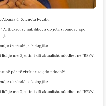
ip Albania 4” Xheneta Fetahu.
. Ai theksoi se nuk dihet a do jetë si banore apo
saj.
endje të rëndë psikologjike
idhje me Gjestin, i cili aktualisht ndodhet në “BBVA”,
 shtunë për të zbuluar se çdo ndodhë!
endje të rëndë psikologjike
idhje me Gjestin, i cili aktualisht ndodhet në “BBVA”,