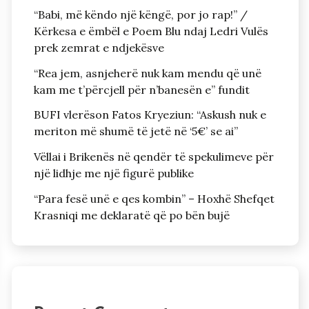
“Babi, më këndo një këngë, por jo rap!” /
Kërkesa e ëmbël e Poem Blu ndaj Ledri Vulës
prek zemrat e ndjekësve
“Rea jem, asnjeherë nuk kam mendu që unë
kam me t’përcjell për n’banesën e” fundit
BUFI vlerëson Fatos Kryeziun: “Askush nuk e
meriton më shumë të jetë në ‘5€’ se ai”
Vëllai i Brikenës në qendër të spekulimeve për
një lidhje me një figurë publike
“Para fesë unë e qes kombin” – Hoxhë Shefqet
Krasniqi me deklaratë që po bën bujë