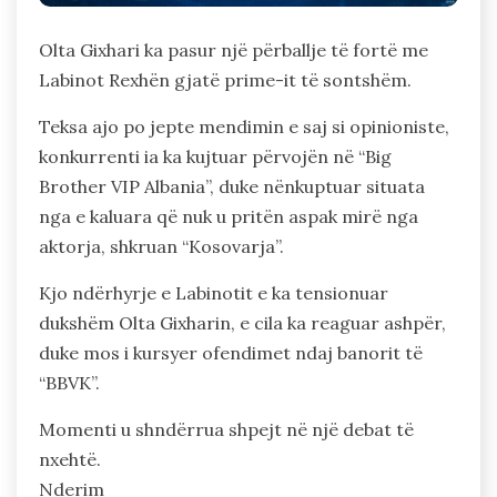
Olta Gixhari ka pasur një përballje të fortë me
Labinot Rexhën gjatë prime-it të sontshëm.
Teksa ajo po jepte mendimin e saj si opinioniste,
konkurrenti ia ka kujtuar përvojën në “Big
Brother VIP Albania”, duke nënkuptuar situata
nga e kaluara që nuk u pritën aspak mirë nga
aktorja, shkruan “Kosovarja”.
Kjo ndërhyrje e Labinotit e ka tensionuar
dukshëm Olta Gixharin, e cila ka reaguar ashpër,
duke mos i kursyer ofendimet ndaj banorit të
“BBVK”.
Momenti u shndërrua shpejt në një debat të
nxehtë.
Nderim