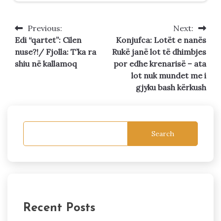
Previous:
Next:
Post
Edi “qartet”: Cilen
Konjufca: Lotët e nanës
navigation
nuse?!/ Fjolla: T’ka ra
Rukë janë lot të dhimbjes
shiu në kallamoq
por edhe krenarisë – ata
lot nuk mundet me i
gjyku bash kërkush
Search
Recent Posts