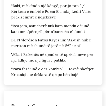
“Babi, më këndo një këngë, por jo rap!” /
Kërkesa e ëmbël e Poem Blu ndaj Ledri Vulës
prek zemrat e ndjekësve
“Rea jem, asnjeherë nuk kam mendu që unë
kam me t’përcjell për n’banesën e” fundit
BUFI vlerëson Fatos Kryeziun: “Askush nuk e
meriton më shumë të jetë në ‘5€’ se ai”
Vëllai i Brikenës në qendër të spekulimeve për
një lidhje me një figurë publike
“Para fesë unë e qes kombin” – Hoxhë Shefqet
Krasniqi me deklaratë që po bën bujë