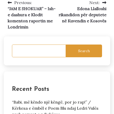
Previous:
Next:
Post
“JAM E SHOKUAR” – Ish-
Edona Llalloshi
navigation
e dashura e Klodit
rikandidon për deputete
komenton raportin me
në Kuvendin e Kosovës
Londrimin
Search
Recent Posts
“Babi, më këndo një këngë, por jo rap!” /
Kërkesa e ëmbël e Poem Blu ndaj Ledri Vulës