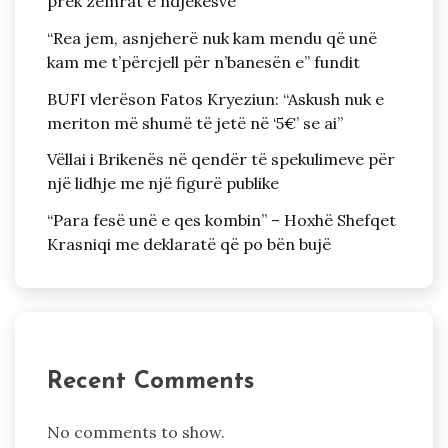
prek zemrat e ndjekësve
“Rea jem, asnjeherë nuk kam mendu që unë
kam me t’përcjell për n’banesën e” fundit
BUFI vlerëson Fatos Kryeziun: “Askush nuk e
meriton më shumë të jetë në ‘5€’ se ai”
Vëllai i Brikenës në qendër të spekulimeve për
një lidhje me një figurë publike
“Para fesë unë e qes kombin” – Hoxhë Shefqet
Krasniqi me deklaratë që po bën bujë
Recent Comments
No comments to show.