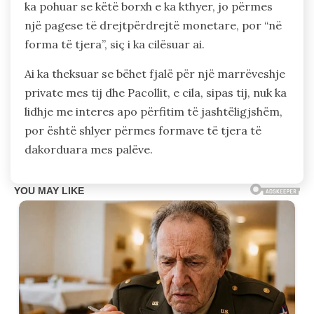
ka pohuar se këtë borxh e ka kthyer, jo përmes
një pagese të drejtpërdrejtë monetare, por “në
forma të tjera”, siç i ka cilësuar ai.
Ai ka theksuar se bëhet fjalë për një marrëveshje
private mes tij dhe Pacollit, e cila, sipas tij, nuk ka
lidhje me interes apo përfitim të jashtëligjshëm,
por është shlyer përmes formave të tjera të
dakorduara mes palëve.