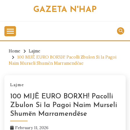
Skip
GAZETA N'HAP
to
content
Home
Lajme
100 MIJË EURO BORXH! Pacolli Zbulon Si Ia Pagoi
Naim Murseli Shumën Marramendëse
Lajme
100 MIJË EURO BORXH! Pacolli
Zbulon Si Ia Pagoi Naim Murseli
Shumën Marramendëse
February 11, 2026