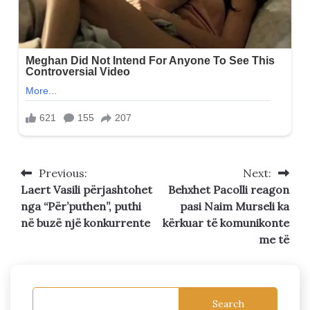
Previous:
Next:
Post
Laert Vasili përjashtohet
Behxhet Pacolli reagon
navigation
nga “Për’puthen”, puthi
pasi Naim Murseli ka
në buzë një konkurrente
kërkuar të komunikonte
me të
Search