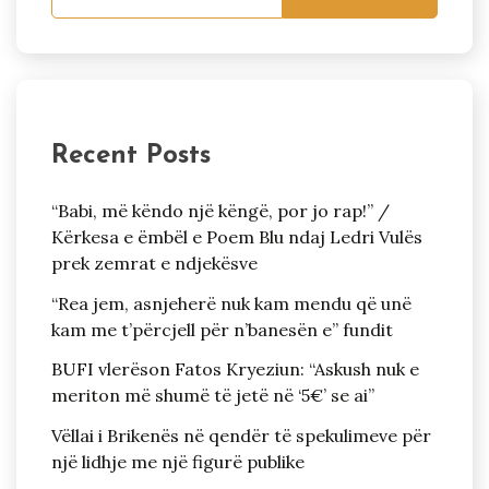
Recent Posts
“Babi, më këndo një këngë, por jo rap!” /
Kërkesa e ëmbël e Poem Blu ndaj Ledri Vulës
prek zemrat e ndjekësve
“Rea jem, asnjeherë nuk kam mendu që unë
kam me t’përcjell për n’banesën e” fundit
BUFI vlerëson Fatos Kryeziun: “Askush nuk e
meriton më shumë të jetë në ‘5€’ se ai”
Vëllai i Brikenës në qendër të spekulimeve për
një lidhje me një figurë publike