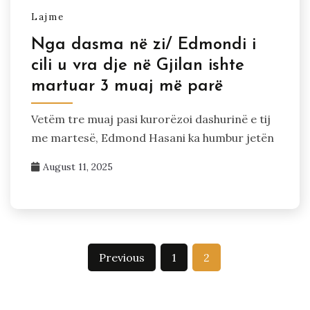
Lajme
Nga dasma në zi/ Edmondi i
cili u vra dje në Gjilan ishte
martuar 3 muaj më parë
Vetëm tre muaj pasi kurorëzoi dashurinë e tij
me martesë, Edmond Hasani ka humbur jetën
August 11, 2025
Posts
Previous
1
2
pagination