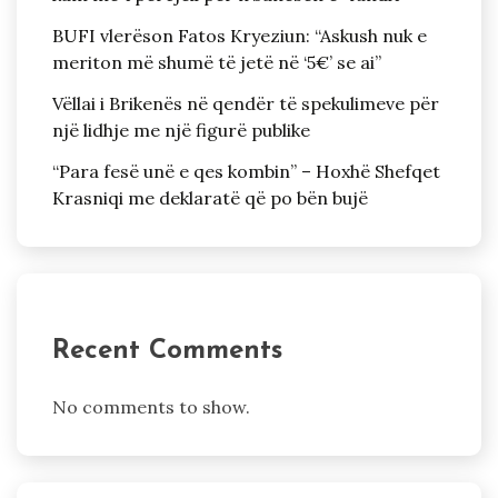
BUFI vlerëson Fatos Kryeziun: “Askush nuk e
meriton më shumë të jetë në ‘5€’ se ai”
Vëllai i Brikenës në qendër të spekulimeve për
një lidhje me një figurë publike
“Para fesë unë e qes kombin” – Hoxhë Shefqet
Krasniqi me deklaratë që po bën bujë
Recent Comments
No comments to show.