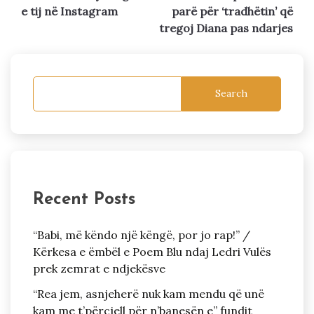
navigation
e tij në Instagram
parë për ‘tradhëtin’ që
tregoj Diana pas ndarjes
Search
Recent Posts
“Babi, më këndo një këngë, por jo rap!” /
Kërkesa e ëmbël e Poem Blu ndaj Ledri Vulës
prek zemrat e ndjekësve
“Rea jem, asnjeherë nuk kam mendu që unë
kam me t’përcjell për n’banesën e” fundit