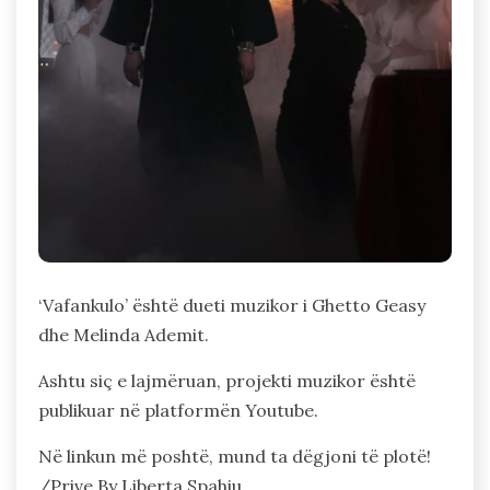
‘Vafankulo’ është dueti muzikor i Ghetto Geasy
dhe Melinda Ademit.
Ashtu siç e lajmëruan, projekti muzikor është
publikuar në platformën Youtube.
Në linkun më poshtë, mund ta dëgjoni të plotë!
/Prive By Liberta Spahiu