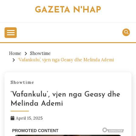
Skip
GAZETA N'HAP
to
content
Home
Showtime
‘Vafankulu’, vjen nga Geasy dhe Melinda Ademi
Showtime
‘Vafankulu’, vjen nga Geasy dhe
Melinda Ademi
April 15, 2025